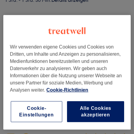
1 Std. - 1 Std. 30 Min.
Details anzeigen
Alle Services
Wimpernverlängerungen
(
11
)
ab 5 €
Wir verwenden eigene Cookies und Cookies von
Augenbrauen/ Wimpernbehandlungen /
Dritten, um Inhalte und Anzeigen zu personalisieren,
ab 50 €
Kombipakete
(
3
)
Medienfunktionen bereitzustellen und unseren
Datenverkehr zu analysieren. Wir geben auch
Beratungsgespräche
(
1
)
0,01 €
Informationen über die Nutzung unserer Webseite an
unsere Partner für soziale Medien, Werbung und
Gesichtsbehandlungen
(
6
)
ab 60 €
Analysen weiter.
Cookie-Richtlinien
Cookie-
Alle Cookies
Salonbewertungen
Einstellungen
akzeptieren