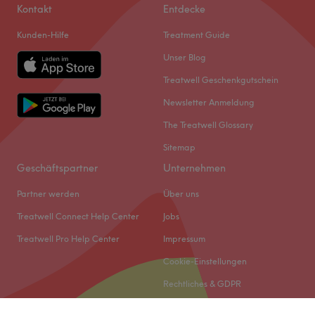
Kontakt
Entdecke
Kunden-Hilfe
Treatment Guide
Unser Blog
Treatwell Geschenkgutschein
Newsletter Anmeldung
The Treatwell Glossary
Sitemap
Geschäftspartner
Unternehmen
Partner werden
Über uns
Treatwell Connect Help Center
Jobs
Treatwell Pro Help Center
Impressum
Cookie-Einstellungen
Rechtliches & GDPR