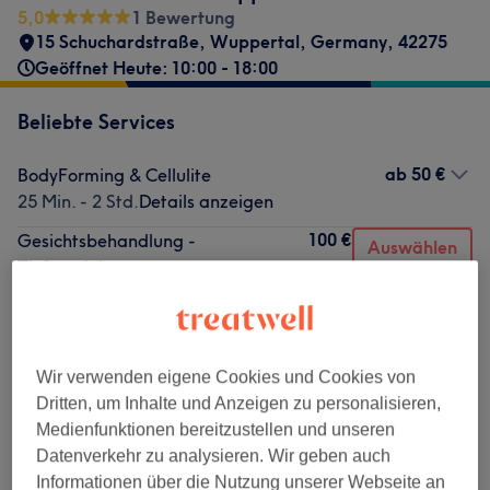
5,0
1 Bewertung
15 Schuchardstraße
,
Wuppertal
,
Germany
,
42275
Geöffnet Heute: 10:00 - 18:00
Beliebte Services
ab
50 €
BodyForming & Cellulite
25 Min. - 2 Std.
Details anzeigen
100 €
Gesichtsbehandlung -
Auswählen
Tiefenreinigung
150 €
1 Std.
Details anzeigen
120 €
Glow & Refresh paket -
Auswählen
Microneedling - Aquafacial "Tief"
240 €
Wir verwenden eigene Cookies und Cookies von
1 Std. 45 Min.
Details anzeigen
Dritten, um Inhalte und Anzeigen zu personalisieren,
120 €
Gesichtsbehandlung - K&N Luxus
Medienfunktionen bereitzustellen und unseren
Auswählen
Behandlung
190 €
Datenverkehr zu analysieren. Wir geben auch
1 Std. 10 Min.
Details anzeigen
Informationen über die Nutzung unserer Webseite an