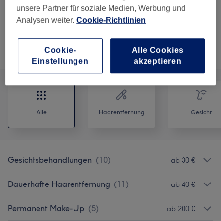
unsere Partner für soziale Medien, Werbung und
ab
100 €
Tattoo/Tätowierung "Feineline"
Analysen weiter.
Cookie-Richtlinien
1 Std. 30 Min. - 2 Std.
Details anzeigen
Cookie-
Alle Cookies
Alle Services
Einstellungen
akzeptieren
Alle
Haarentfernung
Gesicht
Gesichtsbehandlungen
(
10
)
ab 30 €
Dauerhafte Haarentfernung
(
11
)
ab 40 €
Permanent Make-Up
(
5
)
ab 200 €