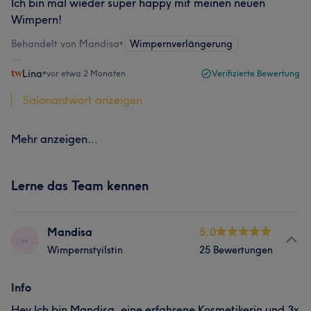
Ich bin mal wieder super happy mit meinen neuen
Wimpern!
Behandelt von Mandisa
•
Wimpernverlängerung
Lina
•
vor etwa 2 Monaten
Verifizierte Bewertung
Salonantwort anzeigen
Mehr anzeigen...
Lerne das Team kennen
Mandisa
5.0
Wimpernstyilstin
25 Bewertungen
Info
Hey Ich bin Mandisa, eine erfahrene Kosmetikerin und 3x