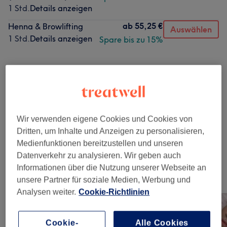
1 Std.
Details anzeigen
ab
55,25 €
Henna & Browlifting
Auswählen
1 Std.
Details anzeigen
Spare bis zu 15%
Alle Services
Augenbrauen &
ab 35 €
Wimpernbehandlungen
(
6
)
Wir verwenden eigene Cookies und Cookies von
Dritten, um Inhalte und Anzeigen zu personalisieren,
Wimpernverlängerungen
(
7
)
ab 8,50 €
Medienfunktionen bereitzustellen und unseren
Datenverkehr zu analysieren. Wir geben auch
Informationen über die Nutzung unserer Webseite an
Unsere Arbeit
unsere Partner für soziale Medien, Werbung und
Bild anklicken für weitere Details
Analysen weiter.
Cookie-Richtlinien
Cookie-
Alle Cookies