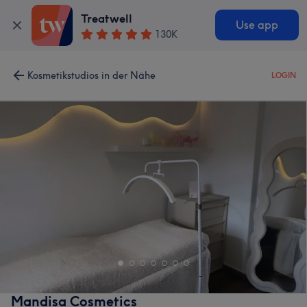
Treatwell
Use app
130K
Kosmetikstudios in der Nähe
LOGIN
Mandisa Cosmetics