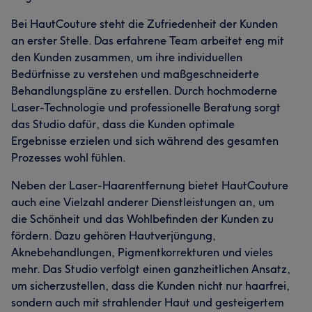
Bei HautCouture steht die Zufriedenheit der Kunden
an erster Stelle. Das erfahrene Team arbeitet eng mit
den Kunden zusammen, um ihre individuellen
Bedürfnisse zu verstehen und maßgeschneiderte
Behandlungspläne zu erstellen. Durch hochmoderne
Laser-Technologie und professionelle Beratung sorgt
das Studio dafür, dass die Kunden optimale
Ergebnisse erzielen und sich während des gesamten
Prozesses wohl fühlen.
Neben der Laser-Haarentfernung bietet HautCouture
Was unsere Kunden über Alicia sagen
auch eine Vielzahl anderer Dienstleistungen an, um
die Schönheit und das Wohlbefinden der Kunden zu
Professionell
18
Sympathisch
14
Kompetent
13
fördern. Dazu gehören Hautverjüngung,
Aknebehandlungen, Pigmentkorrekturen und vieles
Gründlich
9
mehr. Das Studio verfolgt einen ganzheitlichen Ansatz,
um sicherzustellen, dass die Kunden nicht nur haarfrei,
sondern auch mit strahlender Haut und gesteigertem