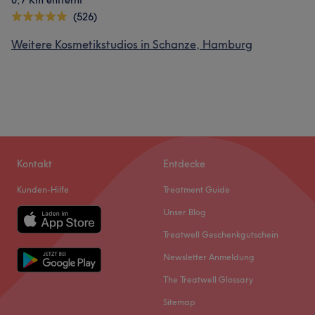
0,7 Km entfernt
(526)
Weitere Kosmetikstudios in Schanze, Hamburg
Kontakt
Entdecke
Kunden-Hilfe
Treatment Guide
Unser Blog
Treatwell Geschenkgutschein
Newsletter Anmeldung
The Treatwell Glossary
Sitemap