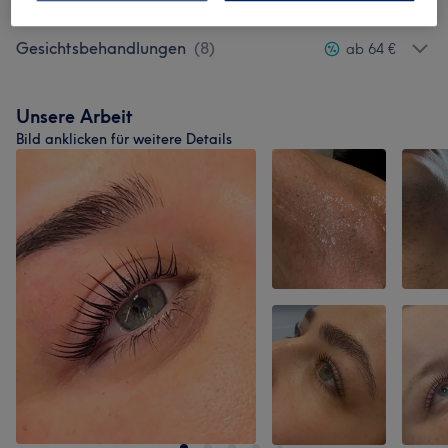
Gesichtsbehandlungen
(
8
)
ab 64 €
Unsere Arbeit
Bild anklicken für weitere Details