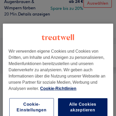
ab
24 €
Augenbrauen &
Auswählen
Wimpern färben
Spare bis zu 20%
20 Min.
Details anzeigen
Alle Services
Wir verwenden eigene Cookies und Cookies von
Dritten, um Inhalte und Anzeigen zu personalisieren,
Alle
Haarentfernung
Gesicht
Medienfunktionen bereitzustellen und unseren
Datenverkehr zu analysieren. Wir geben auch
Informationen über die Nutzung unserer Webseite an
unsere Partner für soziale Medien, Werbung und
Augenbrauen &
ab 12 €
Analysen weiter.
Cookie-Richtlinien
Wimpernbehandlungen
(
8
)
Wimpernverlängerungen
(
9
)
ab 24 €
Cookie-
Alle Cookies
Einstellungen
akzeptieren
Dauerhafte Haarentfernung
(
19
)
ab 30 €