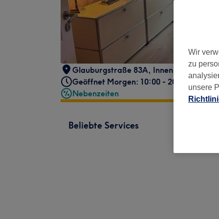
Wir verw
zu perso
Glauburgstraße 83A
,
Innenstadt III
,
Fra
analysie
Geöffnet Morgen: 10:00 - 20:00
unsere P
Nebenzeiten
Richtlin
Beliebte Services