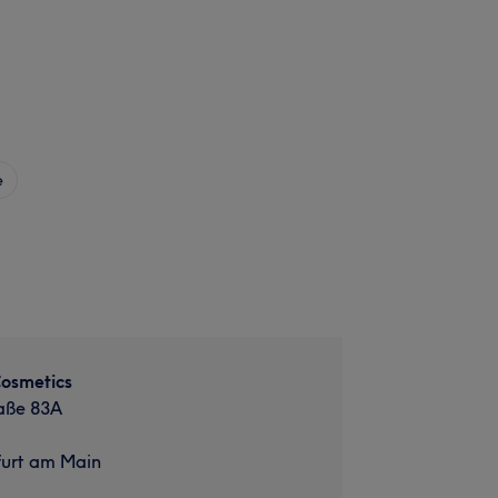
e
osmetics
aße 83A
furt am Main