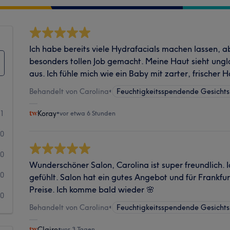
Ich habe bereits viele Hydrafacials machen lassen, a
besonders tollen Job gemacht. Meine Haut sieht ungl
aus. Ich fühle mich wie ein Baby mit zarter, frischer 
Behandelt von Carolina
•
Feuchtigkeitsspendende Gesicht
11
Koray
•
vor etwa 6 Stunden
0
0
Wunderschöner Salon, Carolina ist super freundlich. 
0
gefühlt. Salon hat ein gutes Angebot und für Frankfur
Preise. Ich komme bald wieder 🌸
0
Behandelt von Carolina
•
Feuchtigkeitsspendende Gesicht
Claire
•
vor 3 Tagen