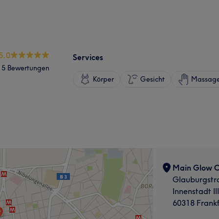
5.0
Services
5 Bewertungen
Körper
Gesicht
Massag
Main Glow C
Glauburgstr
Innenstadt III
60318 Frank