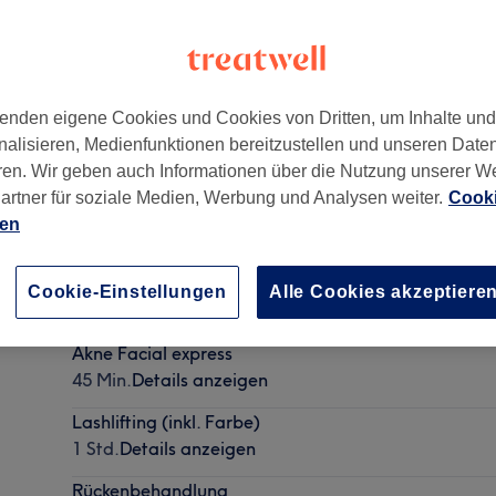
enden eigene Cookies und Cookies von Dritten, um Inhalte un
nalisieren, Medienfunktionen bereitzustellen und unseren Date
nkfurt am Main
,
60318
ren. Wir geben auch Informationen über die Nutzung unserer W
artner für soziale Medien, Werbung und Analysen weiter.
Cooki
ien
Face & Lymphmassage
Cookie-Einstellungen
Alle Cookies akzeptiere
45 Min.
Details anzeigen
Akne Facial express
45 Min.
Details anzeigen
Lashlifting (inkl. Farbe)
1 Std.
Details anzeigen
Rückenbehandlung