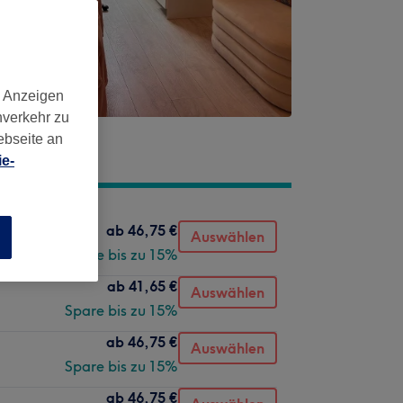
d Anzeigen
nverkehr zu
ebseite an
e-
ab
46,75 €
Auswählen
n
Spare bis zu 15%
ab
41,65 €
Auswählen
Spare bis zu 15%
ab
46,75 €
Auswählen
Spare bis zu 15%
ab
46,75 €