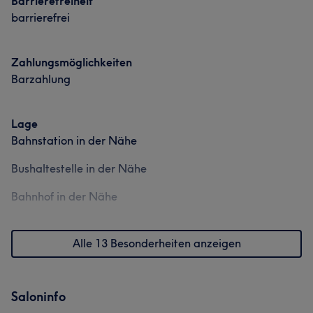
Barrierefreiheit
Berlin 📞 0176 57992233 📞 030 47480959
barrierefrei
Services
Zahlungsmöglichkeiten
Körper
Friseur
Gesicht
Massage
Barzahlung
Haarentfernung
Lage
Bahnstation in der Nähe
Portfolio
Bushaltestelle in der Nähe
Bahnhof in der Nähe
Alle 13 Besonderheiten anzeigen
Saloninfo