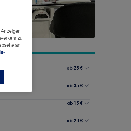
d Anzeigen
nverkehr zu
,
Berlin
,
10961
ebseite an
e-
ab
28 €
n
ab
35 €
ab
15 €
ab
28 €