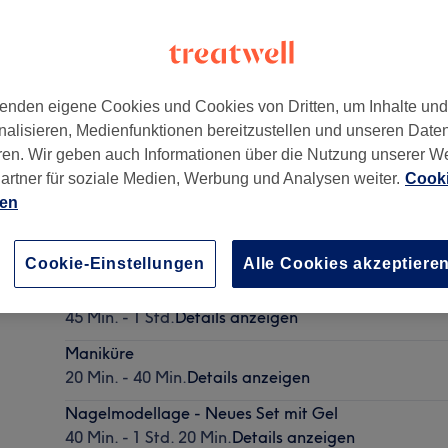
enden eigene Cookies und Cookies von Dritten, um Inhalte un
nalisieren, Medienfunktionen bereitzustellen und unseren Date
reuzberg
,
(vor dem Reha-Zentrum)(direkt vor "JustMove")
ren. Wir geben auch Informationen über die Nutzung unserer W
artner für soziale Medien, Werbung und Analysen weiter.
Cooki
ien
Pediküre
30 Min. - 1 Std.
Details anzeigen
Cookie-Einstellungen
Alle Cookies akzeptiere
Pediküre
45 Min. - 1 Std.
Details anzeigen
Maniküre
20 Min. - 40 Min.
Details anzeigen
Nagelmodellage - Neues Set mit Gel
40 Min. - 1 Std. 20 Min.
Details anzeigen