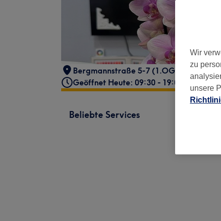
Wir verw
zu perso
Bergmannstraße 5-7 (1.OG ) Haus 3
,
K
analysie
Geöffnet Heute: 09:30 - 19:00
unsere P
Richtlin
Beliebte Services