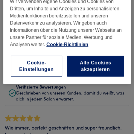
Wir verwenden eigene Cookies und Cookies von
Sauberkeit
Dritten, um Inhalte und Anzeigen zu personalisieren,
Medienfunktionen bereitzustellen und unseren
Service
Datenverkehr zu analysieren. Wir geben auch
Informationen über die Nutzung unserer Webseite an
unsere Partner für soziale Medien, Werbung und
Analysen weiter.
Cookie-Richtlinien
Bewertungen filtern
Cookie-
Alle Cookies
Bewertung
Nach Sternen filtern
Einstellungen
akzeptieren
Verifizierte Bewertungen
Geschrieben von unseren Kunden, damit du weißt, was
dich in jedem Salon erwartet.
Wie immer, perfekt geschnitten und super freundlich.