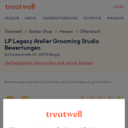
LOGIN
FRISEUR
NÄGEL
HAARENTFERNUNG
KOSMETIK
MASSAGE
Treatwell
Barber Shop
Hessen
Offenbach
>
>
>
LP Legacy Atelier Grooming Studio
Bewertungen
Kurfürstenstraße 20, 63075 Bürgel
Verfügbarkeit überprüfen und online buchen
Bewertungen werden von Kunden nach ihrem Besuch geschrieben.
5,0
161 Bewertungen
Ambiente