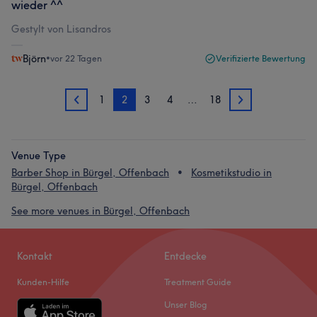
wieder ^^
Gestylt von Lisandros
Björn
•
vor 22 Tagen
Verifizierte Bewertung
1
2
3
4
…
18
1
3
Venue Type
Barber Shop in Bürgel, Offenbach
Kosmetikstudio in
Bürgel, Offenbach
See more venues in Bürgel, Offenbach
Kontakt
Entdecke
Kunden-Hilfe
Treatment Guide
Unser Blog