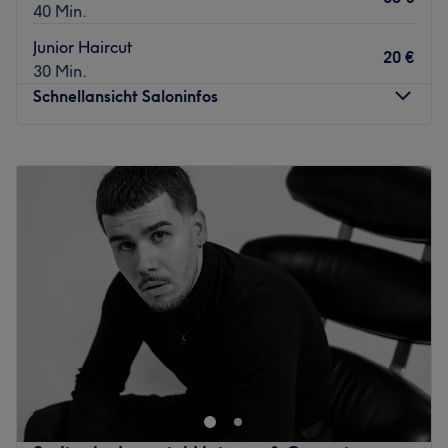
40 Min.
Junior Haircut
20 €
30 Min.
Schnellansicht Saloninfos
Montag
10:00
–
19:00
Dienstag
10:00
–
19:00
Mittwoch
10:00
–
19:00
Donnerstag
10:00
–
19:00
Freitag
10:00
–
19:00
Samstag
10:00
–
19:00
Sonntag
Geschlossen
Willkommen bei Tassos by Imperial Haircuts & Grooming
in Offenbach, deinem top Herrenfriseur im Zentrum der
Stadt. Überzeuge dich selbst und buche deinen Termin
direkt und unkompliziert über die Treatwell-App mit
sofortiger Buchungsbestätigung.