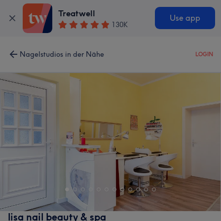
Treatwell
Use app
130K
Nagelstudios in der Nähe
LOGIN
lisa nail beauty & spa