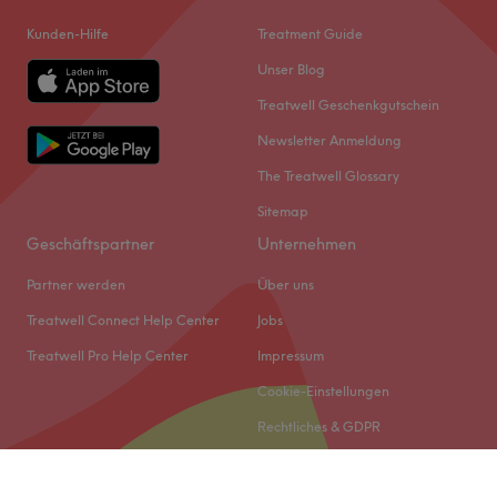
Kunden-Hilfe
Treatment Guide
Unser Blog
Treatwell Geschenkgutschein
Newsletter Anmeldung
The Treatwell Glossary
Sitemap
Geschäftspartner
Unternehmen
Partner werden
Über uns
Treatwell Connect Help Center
Jobs
Treatwell Pro Help Center
Impressum
Cookie-Einstellungen
Rechtliches & GDPR