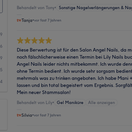
Behandelt von Tony
•
Sonstige Nagelverlängerungen & Na
Tanja
•
vor fast 7 Jahren
59
16
Diese Berwertung ist für den Salon Angel Nails, da 
noch fälschlicherweise einen Termin bei Lily Nails bu
9
Angel Nails leider nichts mitbekommt. Ich wurde d
5
ohne Termin bedient. Ich wurde sehr sorgsam bedien
mehrmals was zu trinken angeboten. Ich habe Mani +
4
lassen und bin total begeistert vom Ergebnis. Sorgfäl
Mein neuer Stammsalon!
Behandelt von Lily
•
Gel Maniküre
Alle anzeigen
Silvia
•
vor fast 7 Jahren