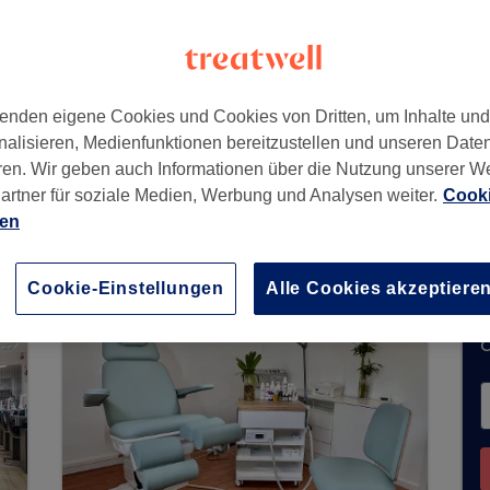
,
40215
enden eigene Cookies und Cookies von Dritten, um Inhalte un
nalisieren, Medienfunktionen bereitzustellen und unseren Date
ren. Wir geben auch Informationen über die Nutzung unserer W
artner für soziale Medien, Werbung und Analysen weiter.
Cooki
uchungen über Treatwell entgegen. Nutzen Sie da
ien
ähe zu finden.
Dort warten viele erstklassige Pro
Cookie-Einstellungen
Alle Cookies akzeptiere