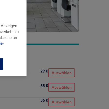
d Anzeigen
nverkehr zu
ebseite an
e-
n
29 €
Auswählen
35 €
Auswählen
36 €
Auswählen