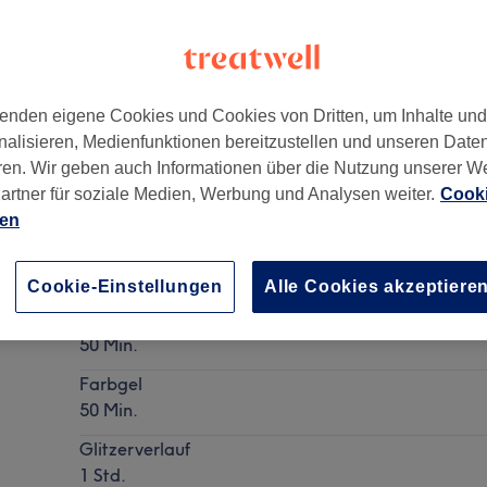
enden eigene Cookies und Cookies von Dritten, um Inhalte un
nalisieren, Medienfunktionen bereitzustellen und unseren Date
enburg
,
10787
ren. Wir geben auch Informationen über die Nutzung unserer W
artner für soziale Medien, Werbung und Analysen weiter.
Cooki
ien
Nagelmodellage - Auffüllen mit UV-Gel-System
Details anzeigen
Cookie-Einstellungen
Alle Cookies akzeptiere
Natur
50 Min.
Farbgel
50 Min.
Glitzerverlauf
1 Std.