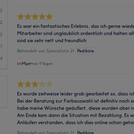
22
62
Es war ein fantastisches Erlebnis, das ich gerne wie
Mitarbeiter sind unglaublich ordentlich und halten a
32
sind sie sehr nett und freundlich
7
Behandelt von Spezialistin 2
•
Pediküre
14
Mert
•
vor 9 Tagen
Es wurde zeitweise leider grob gearbeitet so, dass i
Bei der Beratung zur Farbauswahl ist definitiv noch se
habe meine Wünsche geäußert, diese wurden aber n
Am Ende kam dann die Situation mit Bezahlung. Es w
Anläufen verstanden, dass ich dies online schon get
Behandelt von Spezialistin 2
•
Pediküre