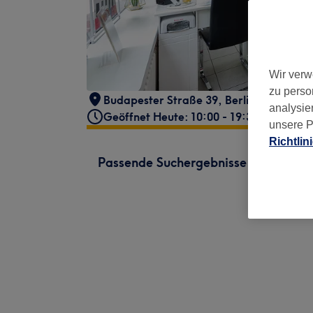
Wir verw
zu perso
Budapester Straße 39
,
Berlin, Charlott
analysie
Geöffnet Heute: 10:00 - 19:30
unsere P
Richtlin
Passende Suchergebnisse