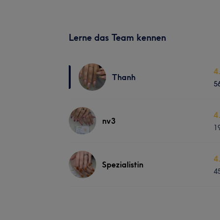
Lerne das Team kennen
4
Thanh
5
4
nv3
1
4
Spezialistin
4