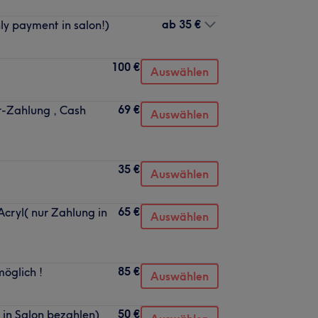
ab
35 €
ly payment in salon!)
100 €
Auswählen
69 €
r-Zahlung , Cash
Auswählen
35 €
Auswählen
65 €
cryl( nur Zahlung in
Auswählen
85 €
öglich !
Auswählen
50 €
 in Salon bezahlen)