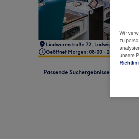
Wir verw
zu perso
Lindwurmstraße 72
,
Ludwigsvorstadt
,
analysie
Geöffnet Morgen: 08:00 - 20:00
unsere P
Richtlin
Passende Suchergebnisse