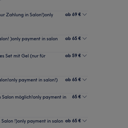
ab
69 €
ur Zahlung in Salon!)only
ab
65 €
lon! )only payment in salon
ab
59 €
 Set mit Gel (nur für
ab
65 €
lon!only payment in salon!)
65 €
 Salon möglich!only payment in
ab
65 €
 Salon !)only payment in salon