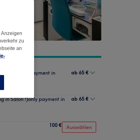
d Anzeigen
nverkehr zu
ebseite an
e-
ab
65 €
in Salon!only payment in
n
ab
65 €
g in Salon !)only payment in
100 €
Auswählen