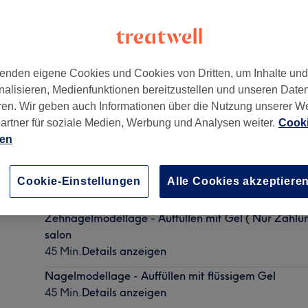
enden eigene Cookies und Cookies von Dritten, um Inhalte un
nalisieren, Medienfunktionen bereitzustellen und unseren Date
München
,
80337
ren. Wir geben auch Informationen über die Nutzung unserer W
artner für soziale Medien, Werbung und Analysen weiter.
Cooki
ien
Auffüllen Nagelmodellage mit Gel -Acryl ( Zahlung 
salon!)
Cookie-Einstellungen
Alle Cookies akzeptiere
40 Min. - 1 Std.
Details anzeigen
Zehnagelmodellage - Auffüllen mit Gel ( Nur Zahlun
salon
45 Min.
Details anzeigen
Nagelmodellage - Auffüllen mit flüssigem Gel
45 Min.
Details anzeigen