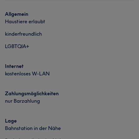
Gründlich
18
Professionell
18
Kompetent
15
Allgemein
Effizient
11
Haustiere erlaubt
kinderfreundlich
LGBTQIA+
Internet
kostenloses W-LAN
Zahlungsmöglichkeiten
nur Barzahlung
Lage
Bahnstation in der Nähe