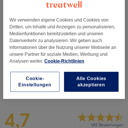
Neues Set mit Acryl / Gel (bis 1,7 cm Länge)
1 Std.
Details anzeigen
Wir verwenden eigene Cookies und Cookies von
Alle Services
Dritten, um Inhalte und Anzeigen zu personalisieren,
Medienfunktionen bereitzustellen und unseren
Datenverkehr zu analysieren. Wir geben auch
Nagelpflege & Shellac
(
5
)
ab 10 €
Informationen über die Nutzung unserer Webseite an
unsere Partner für soziale Medien, Werbung und
Nagelmodellage
(
3
)
ab 15 €
Analysen weiter.
Cookie-Richtlinien
Nageldesign (zubuchbar)
(
2
)
ab 5 €
Cookie-
Alle Cookies
Einstellungen
akzeptieren
Salonbewertungen
4,7
682 Bewertungen