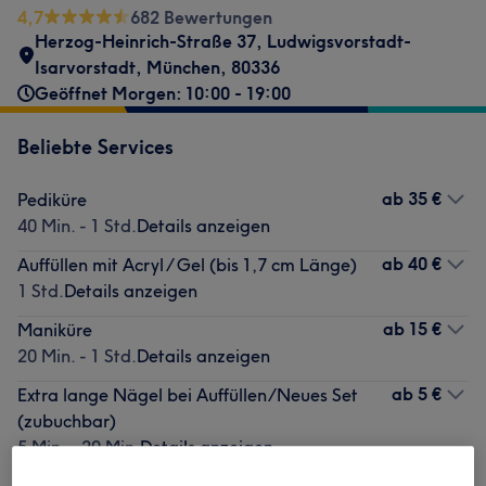
4,7
682 Bewertungen
Herzog-Heinrich-Straße 37
,
Ludwigsvorstadt-
Isarvorstadt
,
München
,
80336
Geöffnet Morgen: 10:00 - 19:00
Beliebte Services
ab
35 €
Pediküre
40 Min. - 1 Std.
Details anzeigen
ab
40 €
Auffüllen mit Acryl / Gel (bis 1,7 cm Länge)
1 Std.
Details anzeigen
ab
15 €
Maniküre
20 Min. - 1 Std.
Details anzeigen
ab
5 €
Extra lange Nägel bei Auffüllen/Neues Set
(zubuchbar)
5 Min. - 20 Min.
Details anzeigen
ab
45 €