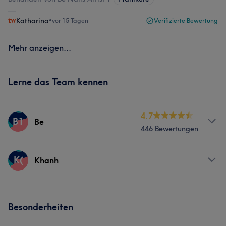
Katharina
•
vor 15 Tagen
Verifizierte Bewertung
Mehr anzeigen...
Lerne das Team kennen
4.7
B1
Be
446 Bewertungen
Services
K(
Khanh
Nägel
Services
Besonderheiten
Was unsere Kunden über Be sagen
Gesicht