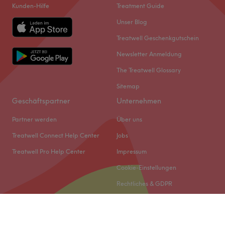
Kunden-Hilfe
Treatment Guide
Unser Blog
Treatwell Geschenkgutschein
Newsletter Anmeldung
The Treatwell Glossary
Sitemap
Geschäftspartner
Unternehmen
Partner werden
Über uns
Treatwell Connect Help Center
Jobs
Treatwell Pro Help Center
Impressum
Cookie-Einstellungen
Rechtliches & GDPR
© 2026 Treatwell DACH GmbH