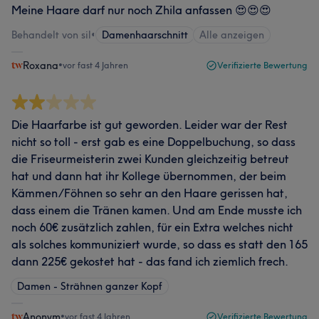
Meine Haare darf nur noch Zhila anfassen 😍😍😍
Behandelt von sil
•
Damenhaarschnitt
Alle anzeigen
Roxana
•
vor fast 4 Jahren
Verifizierte Bewertung
Die Haarfarbe ist gut geworden. Leider war der Rest
nicht so toll - erst gab es eine Doppelbuchung, so dass
die Friseurmeisterin zwei Kunden gleichzeitig betreut
hat und dann hat ihr Kollege übernommen, der beim
Kämmen/Föhnen so sehr an den Haare gerissen hat,
dass einem die Tränen kamen. Und am Ende musste ich
noch 60€ zusätzlich zahlen, für ein Extra welches nicht
als solches kommuniziert wurde, so dass es statt den 165
dann 225€ gekostet hat - das fand ich ziemlich frech.
Damen - Strähnen ganzer Kopf
Anonym
•
vor fast 4 Jahren
Verifizierte Bewertung