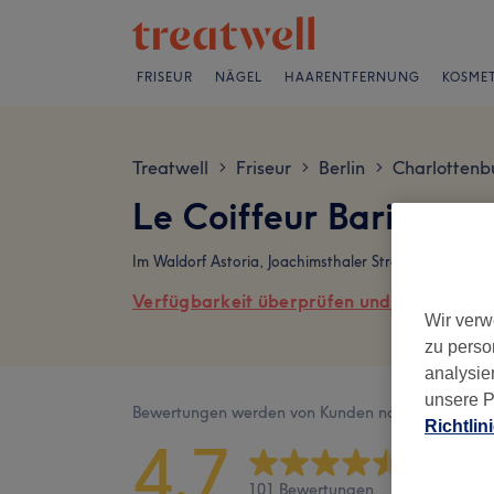
FRISEUR
NÄGEL
HAARENTFERNUNG
KOSMET
Treatwell
Friseur
Berlin
Charlottenb
>
>
>
Le Coiffeur Barik Be
Im Waldorf Astoria, Joachimsthaler Straße 42, Charlo
Verfügbarkeit überprüfen und online buch
Wir verw
zu perso
analysie
unsere P
Bewertungen werden von Kunden nach ihrem Besu
Richtlin
4,7
101 Bewertungen