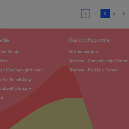
1
2
3
4
1
ecke
Geschäftspartner
ment Guide
Partner werden
Blog
Treatwell Connect Help Center
ell Geschenkgutschein
Treatwell Pro Help Center
etter Anmeldung
eatwell Glossary
ap