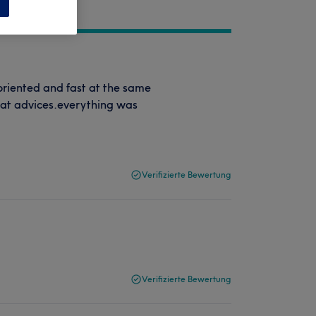
oriented and fast at the same
eat advices.everything was
Verifizierte Bewertung
Verifizierte Bewertung