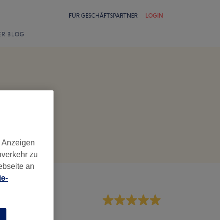
FÜR GESCHÄFTSPARTNER
LOGIN
ER BLOG
d Anzeigen
nverkehr zu
ebseite an
e-
rvice
n