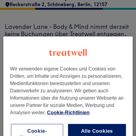
Beckerstraße 2
,
Schöneberg
,
Berlin
,
12157
Lavender Lane - Body & Mind nimmt derzeit
keine Buchungen über Treatwell entgegen.
Nutzen Sie das Suchfeld oben auf der Seite,
um
verfügbare Salons in Ihrer Nähe zu
finden.
Dort warten viele erstklassige Profis
auf Ihren Besuch.
Wir verwenden eigene Cookies und Cookies von
Dritten, um Inhalte und Anzeigen zu personalisieren,
Medienfunktionen bereitzustellen und unseren
Finde die besten Salons in deiner Nähe
Datenverkehr zu analysieren. Wir geben auch
Informationen über die Nutzung unserer Webseite an
unsere Partner für soziale Medien, Werbung und
Analysen weiter.
Cookie-Richtlinien
Auf Treatwell finden
Cookie-
Alle Cookies