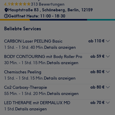
4,9
313 Bewertungen
Hauptstraße 83
,
Schöneberg
,
Berlin
,
12159
Geöffnet Heute: 11:00 - 18:30
Beliebte Services
ab
110 €
CARBON Laser PEELING Basic
1 Std. - 1 Std. 40 Min.
Details anzeigen
ab
59 €
BODY CONTOURING mit Body Roller Pro
30 Min. - 1 Std. 15 Min.
Details anzeigen
ab
80 €
Chemisches Peeling
1 Std. - 1 Std. 15 Min.
Details anzeigen
ab
80 €
Co2 Carboxy-Therapie
55 Min. - 1 Std. 20 Min.
Details anzeigen
ab
70 €
LED THERAPIE mit DERMALUX MD
1 Std.
Details anzeigen