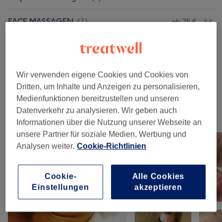
FACE MASSAGEN
(
1
)
ab 75 €
PREMIUM FACE Massage
(
1
)
129 €
BODY CONTOURING Mit Body Roller
Wir verwenden eigene Cookies und Cookies von
ab 59 €
Pro
(
1
)
Dritten, um Inhalte und Anzeigen zu personalisieren,
Medienfunktionen bereitzustellen und unseren
Datenverkehr zu analysieren. Wir geben auch
Unsere Arbeit
Informationen über die Nutzung unserer Webseite an
Bild anklicken für weitere Details
unsere Partner für soziale Medien, Werbung und
Analysen weiter.
Cookie-Richtlinien
Cookie-
Alle Cookies
Einstellungen
akzeptieren