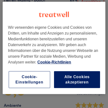
Herren Waxing - Bauch
Auswählen
20 Min.
Details anzeigen
Alle Services
Wir verwenden eigene Cookies und Cookies von
Dritten, um Inhalte und Anzeigen zu personalisieren,
Damen Waxing
(
22
)
ab 6 €
Medienfunktionen bereitzustellen und unseren
Datenverkehr zu analysieren. Wir geben auch
Herren Waxing
(
20
)
ab 6 €
Informationen über die Nutzung unserer Webseite an
unsere Partner für soziale Medien, Werbung und
Analysen weiter.
Cookie-Richtlinien
Salonbewertungen
Cookie-
Alle Cookies
5,0
Einstellungen
akzeptieren
855 Bewertungen
Ambiente