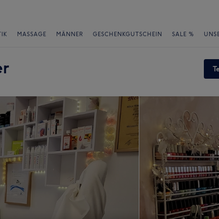
IK
MASSAGE
MÄNNER
GESCHENKGUTSCHEIN
SALE %
UNS
er
T