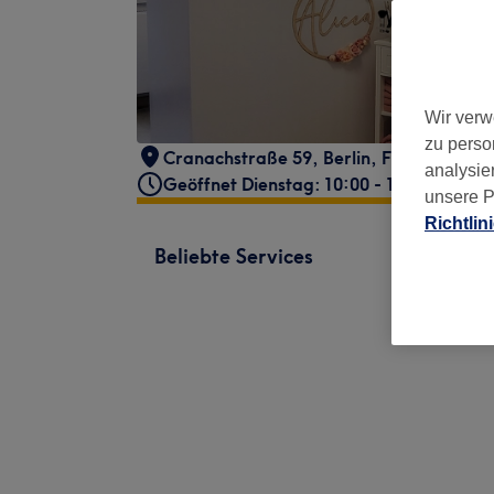
Wir verw
zu perso
Cranachstraße 59
,
Berlin, Friedenau
,
1
analysie
Geöffnet Dienstag: 10:00 - 18:00
unsere P
Richtlin
Beliebte Services