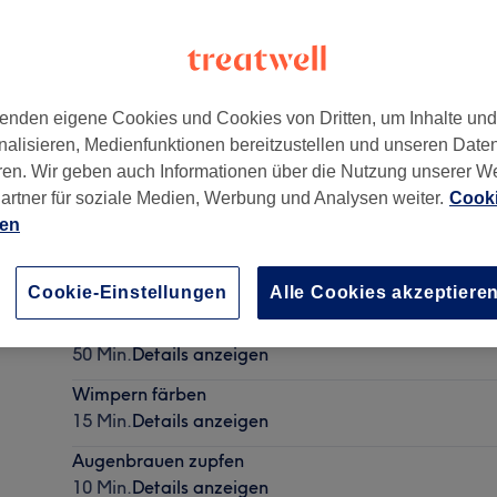
enden eigene Cookies und Cookies von Dritten, um Inhalte un
nalisieren, Medienfunktionen bereitzustellen und unseren Date
2157
ren. Wir geben auch Informationen über die Nutzung unserer W
artner für soziale Medien, Werbung und Analysen weiter.
Cooki
ien
Augen Paket
40 Min.
Details anzeigen
Cookie-Einstellungen
Alle Cookies akzeptiere
Fußpflege
50 Min.
Details anzeigen
Wimpern färben
15 Min.
Details anzeigen
Augenbrauen zupfen
10 Min.
Details anzeigen