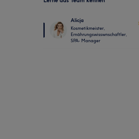
Lerne das Team kennen
Alicja
Kosmetikmeister,
Ernährungswisswnschaftler,
SPA- Manager