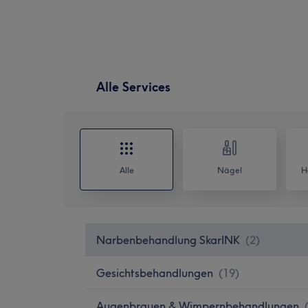
Alle Services
Alle
Nägel
H
Narbenbehandlung SkarINK
(
2
)
Gesichtsbehandlungen
(
19
)
Augenbrauen & Wimpernbehandlungen