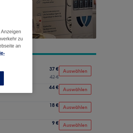
d Anzeigen
nverkehr zu
ebseite an
e-
37 €
Auswählen
42 €
n
44 €
Auswählen
18 €
Auswählen
9 €
Auswählen