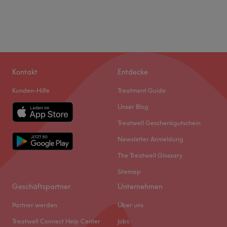
Kontakt
Entdecke
Kunden-Hilfe
Treatment Guide
Unser Blog
Treatwell Geschenkgutschein
Newsletter Anmeldung
The Treatwell Glossary
Sitemap
Geschäftspartner
Unternehmen
Partner werden
Über uns
Treatwell Connect Help Center
Jobs