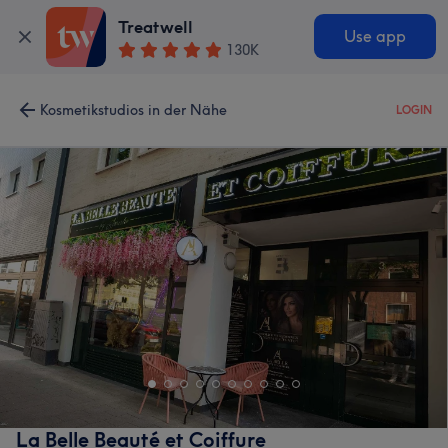
Treatwell
Use app
130K
Kosmetikstudios in der Nähe
LOGIN
La Belle Beauté et Coiffure