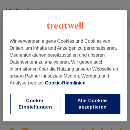
Alle Services
Wir verwenden eigene Cookies und Cookies von
Alle
Gesicht
Massage
Dritten, um Inhalte und Anzeigen zu personalisieren,
Medienfunktionen bereitzustellen und unseren
Datenverkehr zu analysieren. Wir geben auch
Informationen über die Nutzung unserer Webseite an
Gesichtsbehandlungen
(
8
)
ab 25 €
unsere Partner für soziale Medien, Werbung und
Analysen weiter.
Cookie-Richtlinien
Augenbrauen & Wimpernbehandlungen
(
4
)
ab 12 €
Cookie-
Alle Cookies
Einstellungen
akzeptieren
Salonbewertungen