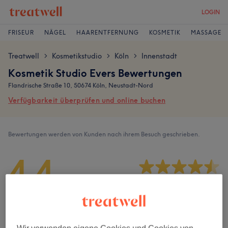
LOGIN
FRISEUR
NÄGEL
HAARENTFERNUNG
KOSMETIK
MASSAGE
Treatwell
Kosmetikstudio
Köln
Innenstadt
>
>
>
Kosmetik Studio Evers Bewertungen
Flandrische Straße 10, 50674 Köln, Neustadt-Nord
Verfügbarkeit überprüfen und online buchen
Bewertungen werden von Kunden nach ihrem Besuch geschrieben.
4,4
254 Bewertungen
Ambiente