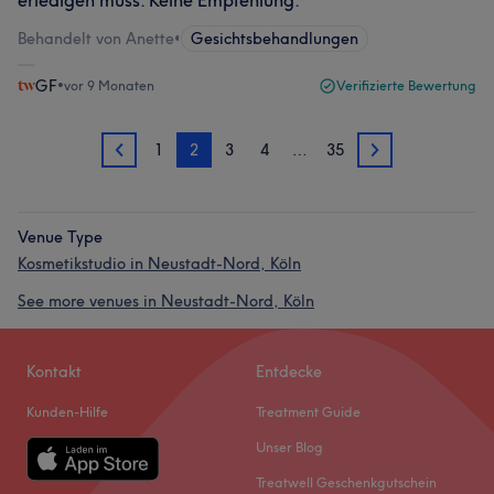
erledigen muss. Keine Empfehlung.
Behandelt von Anette
•
Gesichtsbehandlungen
GF
•
vor 9 Monaten
Verifizierte Bewertung
1
2
3
4
…
35
1
3
Venue Type
Kosmetikstudio in Neustadt-Nord, Köln
See more venues in Neustadt-Nord, Köln
Kontakt
Entdecke
Kunden-Hilfe
Treatment Guide
Unser Blog
Treatwell Geschenkgutschein