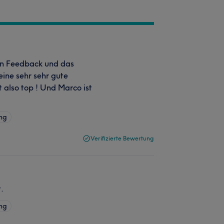
ein Feedback und das
eine sehr sehr gute
t also top ! Und Marco ist
ng
Verifizierte Bewertung
.
ng