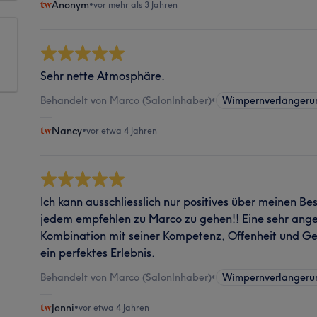
Anonym
•
vor mehr als 3 Jahren
Sehr nette Atmosphäre.
Behandelt von Marco (SalonInhaber)
•
Wimpernverlängeru
Nancy
•
vor etwa 4 Jahren
Ich kann ausschliesslich nur positives über meinen B
jedem empfehlen zu Marco zu gehen!! Eine sehr an
Kombination mit seiner Kompetenz, Offenheit und Ge
ein perfektes Erlebnis.
Behandelt von Marco (SalonInhaber)
•
Wimpernverlängeru
Jenni
•
vor etwa 4 Jahren