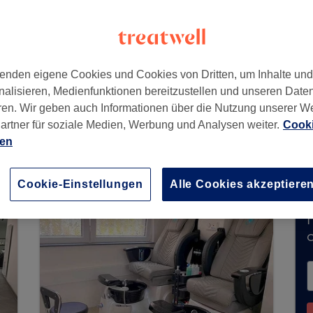
enden eigene Cookies und Cookies von Dritten, um Inhalte un
nalisieren, Medienfunktionen bereitzustellen und unseren Date
ren. Wir geben auch Informationen über die Nutzung unserer W
artner für soziale Medien, Werbung und Analysen weiter.
Cooki
 derzeit keine Buchungen über Treatwell entgeg
ien
ns in Ihrer Nähe zu finden.
Dort warten viele er
Cookie-Einstellungen
Alle Cookies akzeptiere