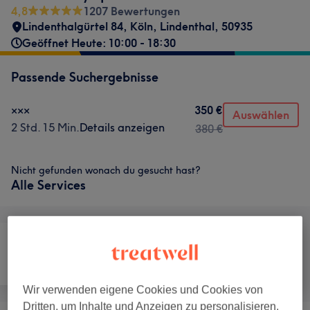
4,8
1207 Bewertungen
Lindenthalgürtel 84
,
Köln, Lindenthal
,
50935
Geöffnet Heute: 10:00 - 18:30
Passende Suchergebnisse
350 €
×××
Auswählen
2 Std. 15 Min.
Details anzeigen
380 €
Nicht gefunden wonach du gesucht hast?
Alle Services
Nägel
Haarentfernung
Gesicht
Wir verwenden eigene Cookies und Cookies von
Dritten, um Inhalte und Anzeigen zu personalisieren,