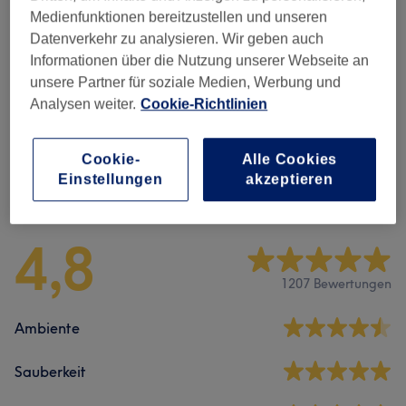
Medienfunktionen bereitzustellen und unseren
Gesichtbehandlung
(
1
)
59 €
Datenverkehr zu analysieren. Wir geben auch
Informationen über die Nutzung unserer Webseite an
Wimpernverlängerungen
(
7
)
ab 10 €
unsere Partner für soziale Medien, Werbung und
Analysen weiter.
Cookie-Richtlinien
Permanent Make-Up
(
6
)
ab 150 €
Cookie-
Alle Cookies
Einstellungen
akzeptieren
Salonbewertungen
4,8
1207 Bewertungen
Ambiente
Sauberkeit