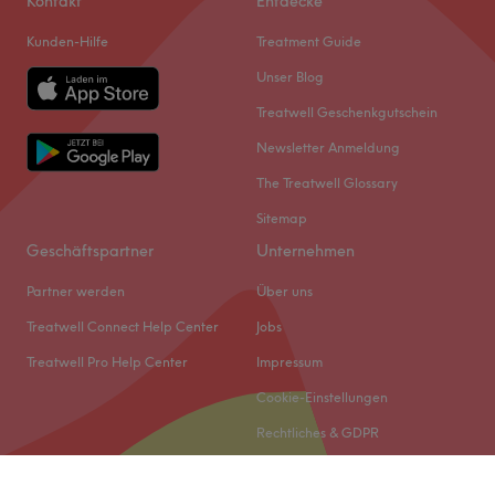
Kontakt
Entdecke
Kunden-Hilfe
Treatment Guide
Unser Blog
Treatwell Geschenkgutschein
Newsletter Anmeldung
The Treatwell Glossary
Sitemap
Geschäftspartner
Unternehmen
Partner werden
Über uns
Treatwell Connect Help Center
Jobs
Treatwell Pro Help Center
Impressum
Cookie-Einstellungen
Rechtliches & GDPR