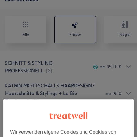
Alle
Friseur
Nägel
SCHNITT & STYLING
ab 35,10 €
PROFESSIONELL
(
3
)
KATRIN MOTTSCHALLS HAARDESIGN/
Haarschnitte & Stylings + La Bio
ab 95 €
Treatments
(
1
)
GLOSSING Inclusive CUT & STYLE
(Farbauffrischung/ Glänzende,
ab 71,10 €
Gepflegte Haare)
(
2
)
Wir verwenden eigene Cookies und Cookies von