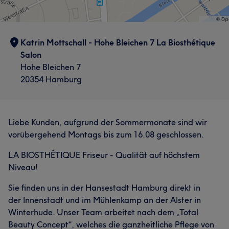
Friseur
Gesicht
Massage
Ausstrahlung sehen wir Yeliz auf einem starken
Aufenthalt und die Kreativität unseres Teams! 😊 Vielen
fachlichen Niveau im Bereich Level 3 Stylistin.
Dank für Ihre Buchung, Ihre Katrin Mottschall
Portfolio
Services
Katrin Mottschall - Hohe Bleichen 7 La Biosthétique
Services
Salon
Nägel
Friseur
Gesicht
Massage
Hohe Bleichen 7
Friseur
Massage
20354 Hamburg
Portfolio
Liebe Kunden, aufgrund der Sommermonate sind wir
vorübergehend Montags bis zum 16.08 geschlossen.
LA BIOSTHÉTIQUE Friseur - Qualität auf höchstem
Niveau!
Sie finden uns in der Hansestadt Hamburg direkt in
Was unsere Kunden über Elham sagen
der Innenstadt und im Mühlenkamp an der Alster in
Herzlich
8
Kompetent
5
Winterhude. Unser Team arbeitet nach dem „Total
Beauty Concept“, welches die ganzheitliche Pflege von