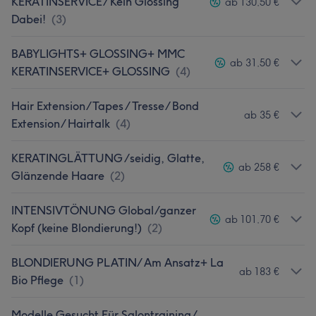
KERATINSERVICE/ Kein Glossing
ab 130,50 €
Dabei!
(
3
)
BABYLIGHTS+ GLOSSING+ MMC
ab 31,50 €
KERATINSERVICE+ GLOSSING
(
4
)
Hair Extension/Tapes / Tresse/ Bond
ab 35 €
Extension/ Hairtalk
(
4
)
KERATINGLÄTTUNG /seidig, Glatte,
ab 258 €
Glänzende Haare
(
2
)
INTENSIVTÖNUNG Global/ganzer
ab 101,70 €
Kopf (keine Blondierung!)
(
2
)
BLONDIERUNG PLATIN/ Am Ansatz+ La
ab 183 €
Bio Pflege
(
1
)
Modelle Gesucht Für Salontraining/