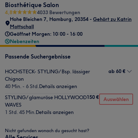
Biosthétique Salon
4,8
4033 Bewertungen
Hohe Bleichen 7
,
Hamburg
,
20354 -
Gehört zu Katrin
Mottschall
Geöffnet Morgen: 10:00 - 16:00
Nebenzeiten
Passende Suchergebnisse
ab
60 €
HOCHSTECK- STYLING/ Bsp. lässiger
Chignon
40 Min. - 6 Std.
Details anzeigen
150 €
STYLING/ glamuröse HOLLYWOOD
Auswählen
WAVES
1 Std. 45 Min.
Details anzeigen
Nicht gefunden wonach du gesucht hast?
Alle Services