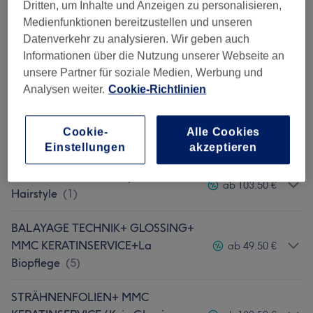
Dritten, um Inhalte und Anzeigen zu personalisieren,
HAARPFLEGE RITUAL La Biosthetique/ Zur
Medienfunktionen bereitzustellen und unseren
ab 12 €
Behandlung Dazu Buchen
(
1
)
Datenverkehr zu analysieren. Wir geben auch
Informationen über die Nutzung unserer Webseite an
ANSATZFARBE 2cm Auswuchs
unsere Partner für soziale Medien, Werbung und
ab 65 €
(Achtung,keine Folien Strähnen!)
(
5
)
Analysen weiter.
Cookie-Richtlinien
KATRIN MOTTSCHALLS COLOR PAKETE & La
Cookie-
Alle Cookies
280 €
Bio Treatments
(
1
)
Einstellungen
akzeptieren
FACE FRAMING/Money Piece
ab 103,50 €
Hairstyle
(
1
)
BALAYAGE TECHNIK+ GLOSSING+
MMC KERATINSERVICE+La
ab 49,50 €
Biopflege
(
5
)
STRÄHNENFOLIEN+ MMC