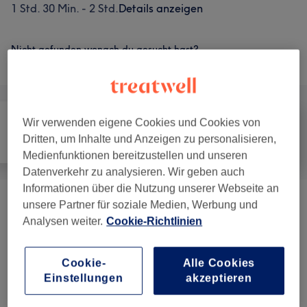
1 Std. 30 Min. - 2 Std.
Details anzeigen
Nicht gefunden wonach du gesucht hast?
Alle Services
Wir verwenden eigene Cookies und Cookies von
Dritten, um Inhalte und Anzeigen zu personalisieren,
Alle
Gesicht
Massage
Medienfunktionen bereitzustellen und unseren
Datenverkehr zu analysieren. Wir geben auch
Informationen über die Nutzung unserer Webseite an
unsere Partner für soziale Medien, Werbung und
Ayurveda Rituals. (*mit Gutschein Nicht
ab 99 €
Analysen weiter.
Cookie-Richtlinien
Online Buchbar)
(
3
)
Kasa Mom-to-Be Journey (*mit Gutschein
Cookie-
Alle Cookies
ab 89 €
Nicht Online Buchbar)
(
4
)
Einstellungen
akzeptieren