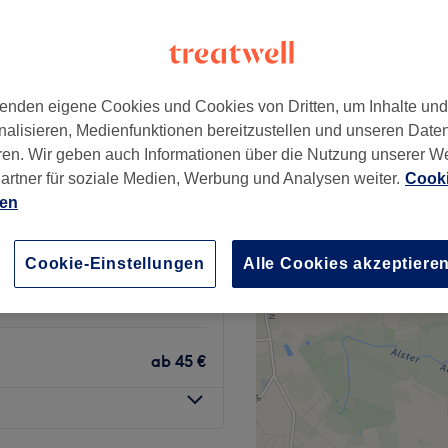
mburg
+
uty Schönheit &
s Studio
−
enden eigene Cookies und Cookies von Dritten, um Inhalte un
526 Bewertungen
nalisieren, Medienfunktionen bereitzustellen und unseren Date
k Nord, Hamburg
ren. Wir geben auch Informationen über die Nutzung unserer W
artner für soziale Medien, Werbung und Analysen weiter.
Cooki
ien
it, Holistisch
ab
79 €
Cookie-Einstellungen
Alle Cookies akzeptiere
ab
79 €
ab
45 €