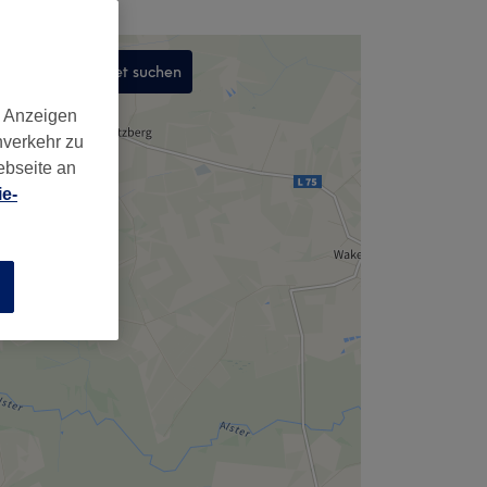
In diesem Gebiet suchen
,
d Anzeigen
nverkehr zu
ebseite an
e-
n