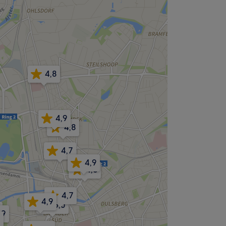
4,8
4,9
4,8
4,7
4,9
4,6
4,7
4,9
5,0
,9