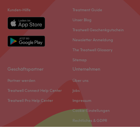
Kunden-Hilfe
Treatment Guide
Unser Blog
Treatwell Geschenkgutschein
Newsletter Anmeldung
The Treatwell Glossary
Sitemap
Geschäftspartner
Unternehmen
Partner werden
Über uns
Treatwell Connect Help Center
Jobs
Treatwell Pro Help Center
Impressum
Cookie-Einstellungen
Rechtliches & GDPR