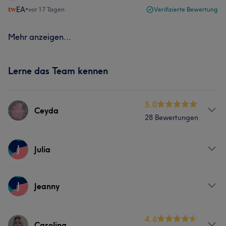
EA
•
vor 17 Tagen
Verifizierte Bewertung
Mehr anzeigen...
Lerne das Team kennen
5.0
Ceyda
28 Bewertungen
Services
J
Julia
Nägel
Gesicht
Haarentfernung
Services
J
Jeanny
Gesicht
Services
4.6
Carolina