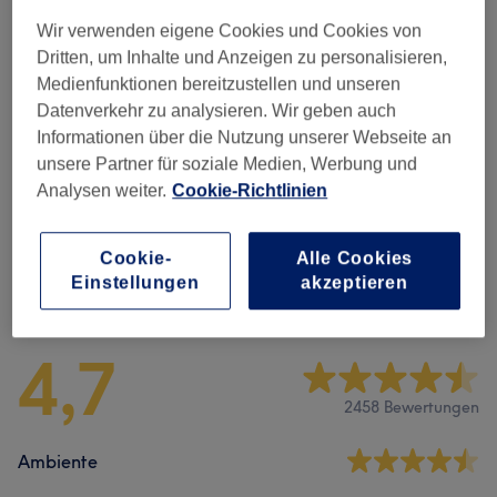
Wir verwenden eigene Cookies und Cookies von
Waxing Damen/ Herren
(
7
)
ab 8 €
Dritten, um Inhalte und Anzeigen zu personalisieren,
Medienfunktionen bereitzustellen und unseren
Dauerhafte Haarentfernung Für
ab 30 €
Datenverkehr zu analysieren. Wir geben auch
Damen
(
25
)
Informationen über die Nutzung unserer Webseite an
unsere Partner für soziale Medien, Werbung und
Dauerhafte Haarentfernung Für
ab 35 €
Analysen weiter.
Cookie-Richtlinien
Herren
(
23
)
Cookie-
Alle Cookies
Einstellungen
akzeptieren
Salonbewertungen
4,7
2458 Bewertungen
Ambiente