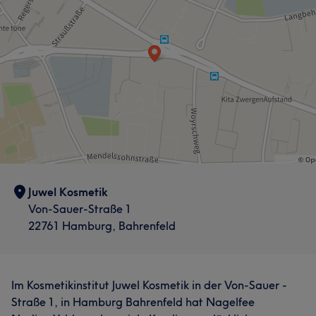
Services
Nägel
Friseur
Gesicht
Haarentfernung
Kosmetische Zahnmedizin
Was unsere Kunden über Nadine sagen
Herzlich
22
Erfahren
19
Kompetent
18
Professionell
16
Juwel Kosmetik
Von-Sauer-Straße 1
22761 Hamburg, Bahrenfeld
Im Kosmetikinstitut Juwel Kosmetik in der Von-Sauer -
Straße 1, in Hamburg Bahrenfeld hat Nagelfee