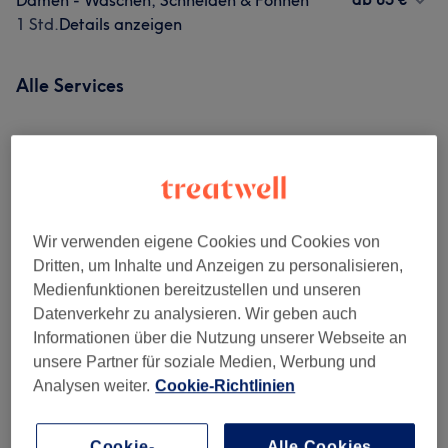
Damen - Waschen, Schneiden & Föhnen
1 Std.
Details anzeigen
Alle Services
Damen - Haarschnitte & Stylings
(
2
)
ab 55 €
Damen - Farbe & Coloration
(
8
)
ab 100 €
Wir verwenden eigene Cookies und Cookies von
Herren - Haarschnitte & Stylings
(
1
)
65 €
Dritten, um Inhalte und Anzeigen zu personalisieren,
Medienfunktionen bereitzustellen und unseren
Herren - Farbe & Grauhaarkaschierung
(
3
)
ab 35 €
Datenverkehr zu analysieren. Wir geben auch
Informationen über die Nutzung unserer Webseite an
Haarkuren & Pflege
(
2
)
ab 25 €
unsere Partner für soziale Medien, Werbung und
Analysen weiter.
Cookie-Richtlinien
Unsere Arbeit
Bild anklicken für weitere Details
Cookie-
Alle Cookies