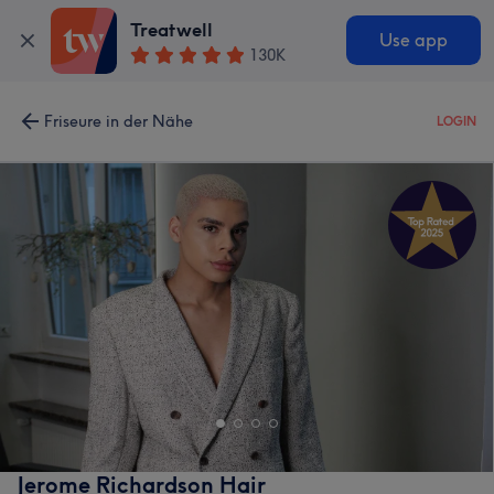
Treatwell
Use app
130K
Friseure in der Nähe
LOGIN
Jerome Richardson Hair