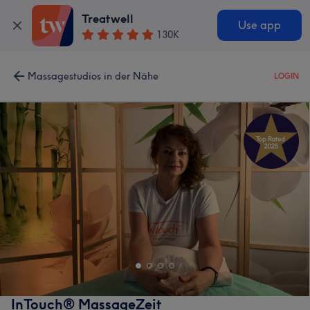
Treatwell
Use app
130K
Massagestudios in der Nähe
LOGIN
InTouch® MassageZeit