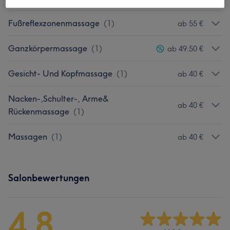
Fußreflexzonenmassage
(
1
)
ab 55 €
Ganzkörpermassage
(
1
)
ab 49,50 €
Gesicht- Und Kopfmassage
(
1
)
ab 40 €
Nacken-,Schulter-, Arme&
ab 40 €
Rückenmassage
(
1
)
Massagen
(
1
)
ab 40 €
Salonbewertungen
4,8