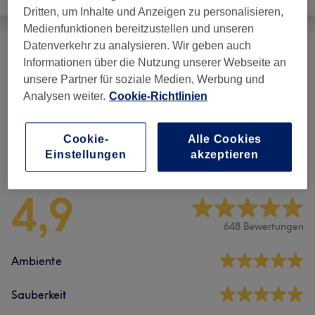
Dritten, um Inhalte und Anzeigen zu personalisieren,
Medienfunktionen bereitzustellen und unseren
Datenverkehr zu analysieren. Wir geben auch
Damen - Sugaring
(
7
)
ab 25 €
Informationen über die Nutzung unserer Webseite an
unsere Partner für soziale Medien, Werbung und
Damen - Waxing
(
8
)
ab 10 €
Analysen weiter.
Cookie-Richtlinien
Cookie-
Alle Cookies
Salonbewertungen
Einstellungen
akzeptieren
4,9
648 Bewertungen
Ambiente
Sauberkeit