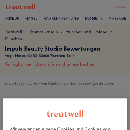
LOGIN
FRISEUR
NÄGEL
HAARENTFERNUNG
KOSMETIK
MASSAGE
Treatwell
Kosmetikstudio
München und Umland
>
>
>
München
Impuls Beauty Studio Bewertungen
Valpichlerstraße 80, 80686 München, Laim
Verfügbarkeit überprüfen und online buchen
Bewertungen werden von Kunden nach ihrem Besuch geschrieben.
4,9
648 Bewertungen
Ambiente
Wir verwenden eigene Cookies und Cookies von