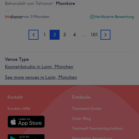
Behandelt von Tatiana
•
Maniküre
diana
•
vor 3 Monaten
Verifizierte Bewertung
1
2
3
4
…
101
1
3
Venue Type
Kosmetikstudio in Laim, München
See more venues in Laim, München
Kontakt
Entdecke
Kunden-Hilfe
Treatment Guide
Unser Blog
Treatwell Geschenkgutschein
Newsletter Anmeldung