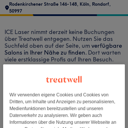
Rodenkirchener Straße 146-148
,
Köln, Rondorf
,
50997
ICE Laser nimmt derzeit keine Buchungen
über Treatwell entgegen. Nutzen Sie das
Suchfeld oben auf der Seite, um
verfügbare
Salons in Ihrer Nähe zu finden.
Dort warten
viele erstklassige Profis auf Ihren Besuch.
Finde die besten Salons in deiner Nähe
Wir verwenden eigene Cookies und Cookies von
Dritten, um Inhalte und Anzeigen zu personalisieren,
Medienfunktionen bereitzustellen und unseren
Auf Treatwell finden
Datenverkehr zu analysieren. Wir geben auch
Informationen über die Nutzung unserer Webseite an