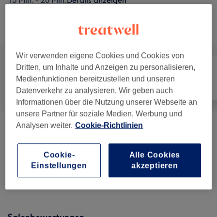
15 Min. - 20 Min.
Details anzeigen
Alle Services
Wir verwenden eigene Cookies und Cookies von
Dritten, um Inhalte und Anzeigen zu personalisieren,
Medienfunktionen bereitzustellen und unseren
Alle
Nägel
Gesicht
Datenverkehr zu analysieren. Wir geben auch
Informationen über die Nutzung unserer Webseite an
unsere Partner für soziale Medien, Werbung und
Analysen weiter.
Cookie-Richtlinien
Maniküre & Pediküre
(
7
)
ab 15 €
Nagelmodellagen
(
2
)
ab 28 €
Cookie-
Alle Cookies
Einstellungen
akzeptieren
Wimpernverlängerungen
(
4
)
ab 35 €