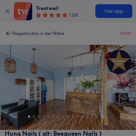
Treatwell
Use app
130K
Nagelstudios in der Nähe
LOGIN
Hung Nails ( alt: Beequeen Nails )