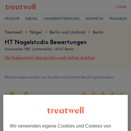
LOGIN
FRISEUR
NÄGEL
HAARENTFERNUNG
KOSMETIK
MASSAGE
Treatwell
Nägel
Berlin und Umland
Berlin
>
>
>
HT Nagelstudio Bewertungen
Goerzallee 188, Lichterfelde, 14167 Berlin
Verfügbarkeit überprüfen und online buchen
Bewertungen werden von Kunden nach ihrem Besuch geschrieben.
4,6
1347 Bewertungen
Ambiente
Wir verwenden eigene Cookies und Cookies von