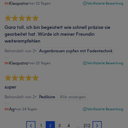
Kleopatra
•
vor 22 Tagen
Verifizierte Bewertung
Ganz toll, ich bin begeistert wie schnell präzise sie
gearbeitet hat. Würde ich meiner Freundin
weiterempfehlen
Behandelt von 2
•
Augenbrauen zupfen mit Fadentechnik
Kleopatra
•
vor 22 Tagen
Verifizierte Bewertung
super
Behandelt von 2
•
Pediküre
Alle anzeigen
Ag
•
vor 24 Tagen
Verifizierte Bewertung
1
2
3
4
…
212
1
3