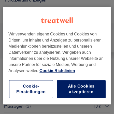
1 Std.
Details anzeigen
Alle Services
Wir verwenden eigene Cookies und Cookies von
Dritten, um Inhalte und Anzeigen zu personalisieren,
Alle
Nägel
Gesicht
Medienfunktionen bereitzustellen und unseren
Datenverkehr zu analysieren. Wir geben auch
Informationen über die Nutzung unserer Webseite an
unsere Partner für soziale Medien, Werbung und
Nagelmodellage
(
8
)
ab 27 €
Analysen weiter.
Cookie-Richtlinien
Maniküre & Pediküre
(
8
)
ab 15 €
Cookie-
Alle Cookies
Einstellungen
akzeptieren
Handdesign
(
5
)
ab 0,50 €
Massagen
(
2
)
10 €