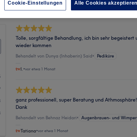
Sauberkeit
Cookie-Einstellungen
Alle Cookies akzeptiere
Tolle, sorgfältige Behandlung, ich bin sehr begeister
wieder kommen
Behandelt von Dunya (Inhaberin) Said
•
Pediküre
I.
•
vor etwa 1 Monat
5
9
ganz professionell, super Beratung und Athmosphäre!!! 
3
Dank
3
Behandelt von Behnaz Heidari
•
Augenbrauen- und Wimper
1
Tatiana
•
vor etwa 1 Monat