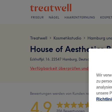
FRISEUR
NÄGEL
HAARENTFERNUNG
KOSMET
Treatwell
Kosmetikstudio
Hamburg un
>
>
House of Aesthetics 
Eckhoffpl. 16, 22547 Hamburg, Deutschland
Verfügbarkeit überprüfen und online buch
Wir verw
zu perso
analysie
unsere P
Bewertungen werden von Kunden nach ihrem Besu
Richtlin
4,9
356 Bewertungen