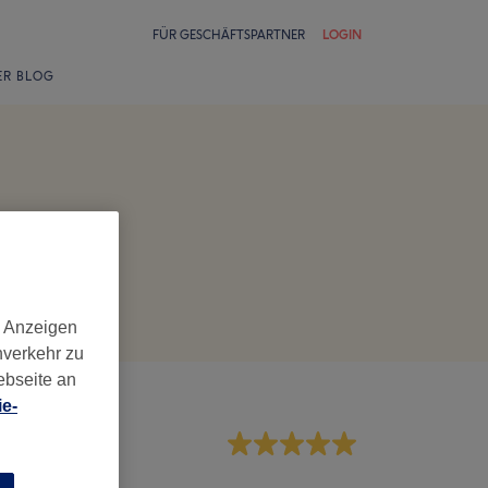
FÜR GESCHÄFTSPARTNER
LOGIN
ER BLOG
d Anzeigen
nverkehr zu
ebseite an
e-
rvice