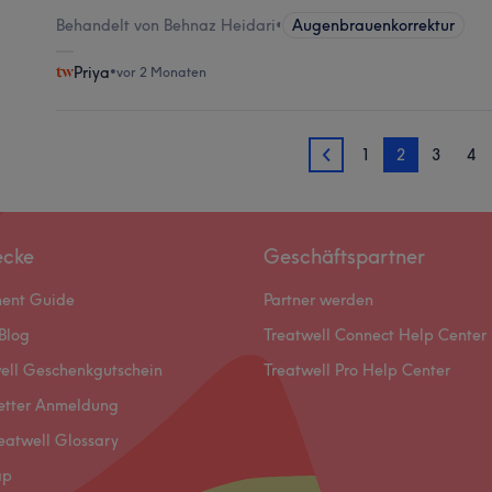
Behandelt von Behnaz Heidari
•
Augenbrauenkorrektur
Priya
•
vor 2 Monaten
1
2
3
4
1
ecke
Geschäftspartner
ment Guide
Partner werden
Blog
Treatwell Connect Help Center
ell Geschenkgutschein
Treatwell Pro Help Center
etter Anmeldung
eatwell Glossary
ap