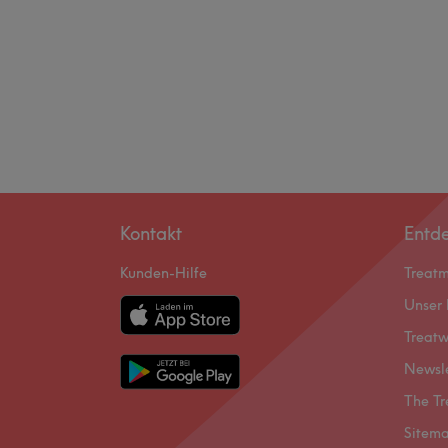
Kontakt
Entd
Kunden-Hilfe
Treat
Unser 
Treatw
Newsl
The Tr
Sitem