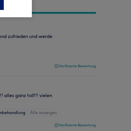
n
t und zufrieden und werde
Verifizierte Bewertung
alles ganz toll!!! vielen
nbehandlung
Alle anzeigen
Verifizierte Bewertung