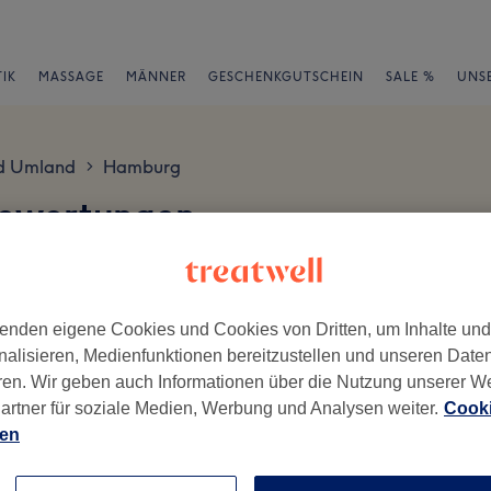
IK
MASSAGE
MÄNNER
GESCHENKGUTSCHEIN
SALE %
UNS
d Umland
Hamburg
>
Bewertungen
en
enden eigene Cookies und Cookies von Dritten, um Inhalte un
nalisieren, Medienfunktionen bereitzustellen und unseren Date
ren. Wir geben auch Informationen über die Nutzung unserer W
artner für soziale Medien, Werbung und Analysen weiter.
Cooki
ch geschrieben.
ien
Ambiente
Se