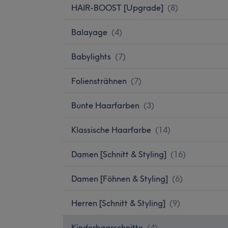
HAIR-BOOST [Upgrade]
(
8
)
Balayage
(
4
)
Babylights
(
7
)
Foliensträhnen
(
7
)
Bunte Haarfarben
(
3
)
Klassische Haarfarbe
(
14
)
Damen [Schnitt & Styling]
(
16
)
Damen [Föhnen & Styling]
(
6
)
Herren [Schnitt & Styling]
(
9
)
Kinderhaarschnitte
(
4
)