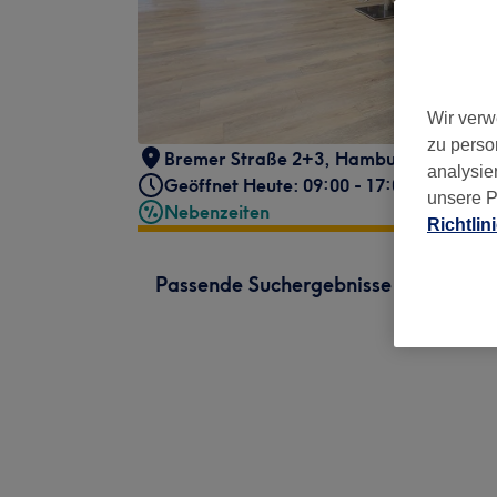
Wir verw
zu perso
Bremer Straße 2+3
,
Hamburg
,
21073
analysie
Geöffnet Heute: 09:00 - 17:00
unsere P
Nebenzeiten
Richtlin
Passende Suchergebnisse