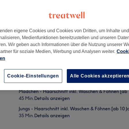
enden eigene Cookies und Cookies von Dritten, um Inhalte un
nalisieren, Medienfunktionen bereitzustellen und unseren Date
ren. Wir geben auch Informationen über die Nutzung unserer W
artner für soziale Medien, Werbung und Analysen weiter.
Cooki
ien
Mädchen - Haarschnitt inkl. Waschen & Föhnen [bis 
Cookie-Einstellungen
Alle Cookies akzeptiere
20 Min.
Details anzeigen
Mädchen - Haarschnitt inkl. Waschen & Föhnen [ab 
45 Min.
Details anzeigen
Jungs - Haarschnitt inkl. Waschen & Föhnen [ab 10 J
35 Min.
Details anzeigen