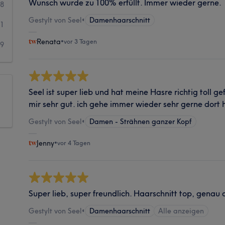
Wunsch wurde zu 100% erfüllt. Immer wieder gerne.
38
Gestylt von Seel
•
Damenhaarschnitt
41
Renata
•
vor 3 Tagen
49
Seel ist super lieb und hat meine Hasre richtig toll ge
mir sehr gut. ich gehe immer wieder sehr gerne dort h
Gestylt von Seel
•
Damen - Strähnen ganzer Kopf
Jenny
•
vor 4 Tagen
Super lieb, super freundlich. Haarschnitt top, genau 
Gestylt von Seel
•
Damenhaarschnitt
Alle anzeigen