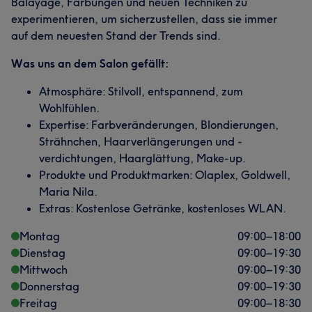
Balayage, Färbungen und neuen Techniken zu
experimentieren, um sicherzustellen, dass sie immer
auf dem neuesten Stand der Trends sind.
Was uns an dem Salon gefällt:
Atmosphäre: Stilvoll, entspannend, zum
Wohlfühlen.
Expertise: Farbveränderungen, Blondierungen,
Strähnchen, Haarverlängerungen und -
verdichtungen, Haarglättung, Make-up.
Produkte und Produktmarken: Olaplex, Goldwell,
Maria Nila.
Extras: Kostenlose Getränke, kostenloses WLAN.
Montag
09:00
–
18:00
Dienstag
09:00
–
19:30
Mittwoch
09:00
–
19:30
Was unsere Kunden über Naz sagen
Donnerstag
09:00
–
19:30
Freitag
Talentiert
13
Herzlich
9
Professionell
7
09:00
–
18:30