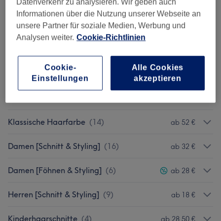
HAIR-BOOST [Upgrade]
(
8
)
ab 7,50 €
Datenverkehr zu analysieren. Wir geben auch
Informationen über die Nutzung unserer Webseite an
Balayage
(
4
)
ab 165 €
unsere Partner für soziale Medien, Werbung und
Analysen weiter.
Cookie-Richtlinien
Babylights
(
7
)
ab 115 €
Cookie-
Alle Cookies
Foliensträhnen
(
7
)
ab 120 €
Einstellungen
akzeptieren
Bunte Haarfarben
(
3
)
ab 130 €
Klassische Haarfarbe
(
14
)
ab 52 €
Damen [Schnitt & Styling]
(
16
)
ab 32 €
Damen [Föhnen & Styling]
(
6
)
ab 28 €
Herren [Schnitt & Styling]
(
9
)
ab 18 €
Kinderhaarschnitte
(
4
)
ab 28,50 €