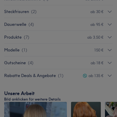
Steckfrisuren
(
2
)
ab 30 €
Dauerwelle
(
4
)
ab 95 €
Produkte
(
7
)
ab 3,50 €
Modelle
(
1
)
150 €
Gutscheine
(
4
)
ab 18 €
Rabatte Deals & Angebote
(
1
)
ab 135 €
Unsere Arbeit
Bild anklicken für weitere Details