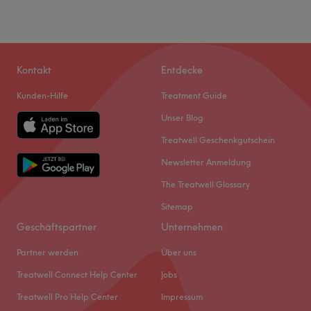
Kontakt
Entdecke
Kunden-Hilfe
Treatment Guide
Unser Blog
Treatwell Geschenkgutschein
Newsletter Anmeldung
Was unsere Kunden über Sandra sagen
The Treatwell Glossary
Sitemap
Kompetent
41
Professionell
41
Herzlich
26
Geschäftspartner
Unternehmen
Sympathisch
25
Partner werden
Über uns
Treatwell Connect Help Center
Jobs
Treatwell Pro Help Center
Impressum