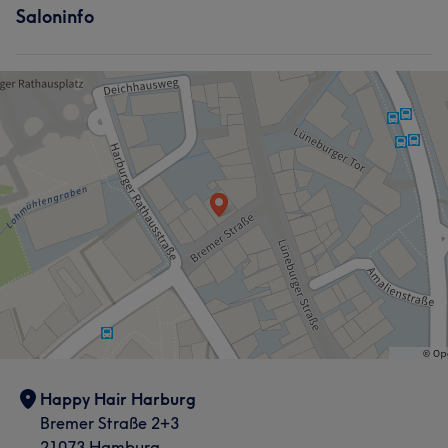
Saloninfo
Portfolio
Friseur
Gesicht
Portfolio
Was unsere Kunden über Anastasia sagen
Freundlich
5
Happy Hair Harburg
Bremer Straße 2+3
21073 Hamburg