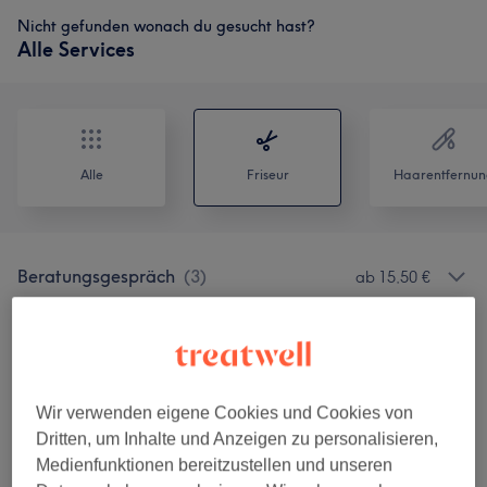
Nicht gefunden wonach du gesucht hast?
Alle Services
Alle
Friseur
Haarentfernun
Beratungsgespräch
(
3
)
ab 15,50 €
Haarverlängerung
(
1
)
36 €
Haarverdichtung
(
1
)
36 €
Wir verwenden eigene Cookies und Cookies von
Haarglättung
(
7
)
ab 190 €
Dritten, um Inhalte und Anzeigen zu personalisieren,
Medienfunktionen bereitzustellen und unseren