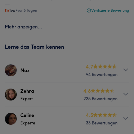
Iva
•
vor 6 Tagen
Verifizierte Bewertung
Mehr anzeigen...
Lerne das Team kennen
4.7
Naz
94 Bewertungen
Info
Zehra
4.6
Expert
225 Bewertungen
Haarglättung Standart Balayage und soft Balayage
Flechtfrisuren zauberhaftes Lockenstyling bunte
Haarfarben
Info
Celine
4.5
Experte
33 Bewertungen
Balayage Babylights Foliensträhnen Milkshakes
Services
&Glossing Herrenschnitte Dauerwelle