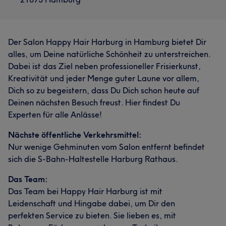
Der Salon Happy Hair Harburg in Hamburg bietet Dir
alles, um Deine natürliche Schönheit zu unterstreichen.
Dabei ist das Ziel neben professioneller Frisierkunst,
Kreativität und jeder Menge guter Laune vor allem,
Dich so zu begeistern, dass Du Dich schon heute auf
Deinen nächsten Besuch freust. Hier findest Du
Experten für alle Anlässe!
Nächste öffentliche Verkehrsmittel:
Was unsere Kunden über Seel sagen
Was unsere Kunden über Manu sagen
Nur wenige Gehminuten vom Salon entfernt befindet
sich die S-Bahn-Haltestelle Harburg Rathaus.
Professionell
9
Sympathisch
5
Professionell
12
Aufmerksam
8
Kompetent
7
Was unsere Kunden über Zehra sagen
Das Team:
Erfahren
7
Das Team bei Happy Hair Harburg ist mit
Kompetent
21
Talentiert
17
Professionell
15
Leidenschaft und Hingabe dabei, um Dir den
Freundlich
14
perfekten Service zu bieten. Sie lieben es, mit