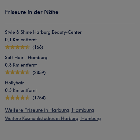
Friseure in der Nähe
Style & Shine Harburg Beauty-Center
0,1 Km entfernt
(166)
Was unsere Kunden über Hati sagen
Soft Hair - Hamburg
0,3 Km entfernt
Kompetent
12
Herzlich
12
Sympathisch
11
(2859)
Freundlich
11
Hollyhair
0,3 Km entfernt
(1754)
Weitere Friseure in Harburg, Hamburg
Weitere Kosmetikstudios in Harburg, Hamburg