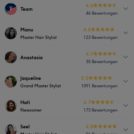
Services
4.6
T
Friseur
Gesicht
Team
Services
46 Bewertungen
Friseur
Gesicht
Friseur
Gesicht
Haarentfernung
Portfolio
Services
Manu
4.8
Portfolio
Master Hair Stylist
123 Bewertungen
Friseur
Gesicht
Haarentfernung
Portfolio
Services
4.7
Anastasia
Portfolio
35 Bewertungen
Friseur
Services
Jaqueline
5.0
Portfolio
Grand Master Stylist
1091 Bewertungen
Friseur
Gesicht
Haarentfernung
Info
Hati
4.7
Portfolio
Newcomer
173 Bewertungen
Jaqueline (Grand Master Stylist): „Jaqueline ist
ausgebildete Friseurmeisterin und Grand Master
Stylistin mit ihrer jahrelangen Erfahrungin Balayage und
Info
Seel
4.8
Babylights, in Keratinglättungen, Haarverlängerungen,