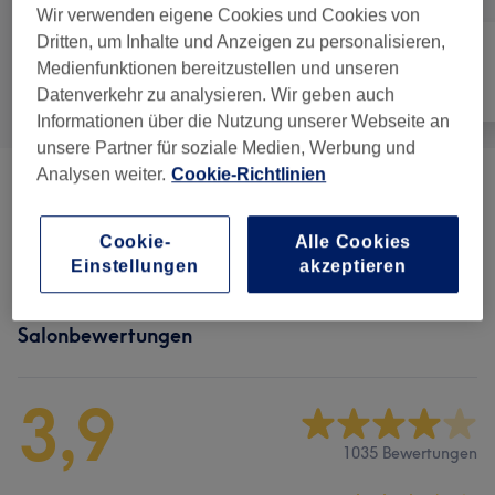
Wir verwenden eigene Cookies und Cookies von
Dritten, um Inhalte und Anzeigen zu personalisieren,
Medienfunktionen bereitzustellen und unseren
Alle
Nägel
Gesicht
Datenverkehr zu analysieren. Wir geben auch
Informationen über die Nutzung unserer Webseite an
unsere Partner für soziale Medien, Werbung und
Analysen weiter.
Cookie-Richtlinien
Maniküre & Pediküre
(
7
)
ab 10 €
Cookie-
Alle Cookies
Nagelmodellagen
(
6
)
ab 23 €
Einstellungen
akzeptieren
Salonbewertungen
3,9
1035 Bewertungen