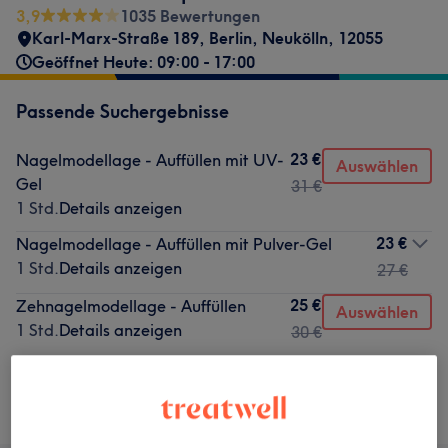
3,9
1035 Bewertungen
Karl-Marx-Straße 189
,
Berlin, Neukölln
,
12055
Geöffnet Heute: 09:00 - 17:00
Passende Suchergebnisse
23 €
Nagelmodellage - Auffüllen mit UV-
Auswählen
Gel
31 €
1 Std.
Details anzeigen
23 €
Nagelmodellage - Auffüllen mit Pulver-Gel
1 Std.
Details anzeigen
27 €
25 €
Zehnagelmodellage - Auffüllen
Auswählen
1 Std.
Details anzeigen
30 €
Nicht gefunden wonach du gesucht hast?
Alle Services