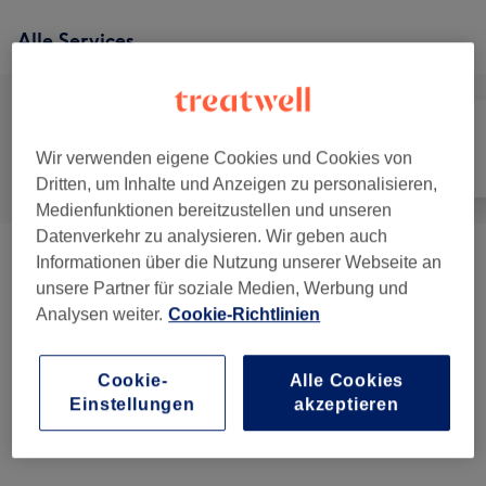
Alle Services
Wir verwenden eigene Cookies und Cookies von
Alle
Nägel
Gesicht
Dritten, um Inhalte und Anzeigen zu personalisieren,
Medienfunktionen bereitzustellen und unseren
Datenverkehr zu analysieren. Wir geben auch
Informationen über die Nutzung unserer Webseite an
Maniküre & Pediküre
(
4
)
ab 13 €
unsere Partner für soziale Medien, Werbung und
Analysen weiter.
Cookie-Richtlinien
Nagelmodellage
(
5
)
ab 3 €
Augenbrauen & Wimpernbehandlungen
(
4
)
ab 10 €
Cookie-
Alle Cookies
Einstellungen
akzeptieren
Wimpernverlängerungen
(
7
)
ab 10 €