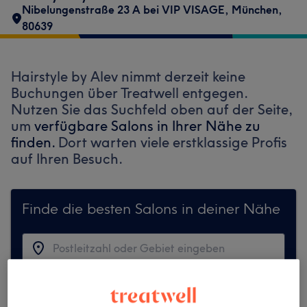
Nibelungenstraße 23 A bei VIP VISAGE
,
München
,
80639
Hairstyle by Alev nimmt derzeit keine
Buchungen über Treatwell entgegen.
Nutzen Sie das Suchfeld oben auf der Seite,
um
verfügbare Salons in Ihrer Nähe zu
finden.
Dort warten viele erstklassige Profis
auf Ihren Besuch.
Finde die besten Salons in deiner Nähe
Auf Treatwell finden