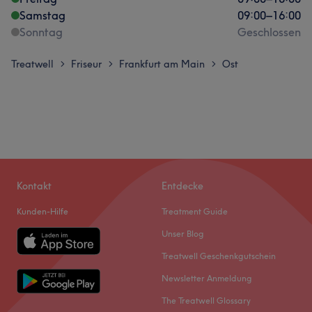
Samstag
09:00
–
16:00
Sonntag
Geschlossen
Treatwell
Friseur
Frankfurt am Main
Ost
>
>
>
Kontakt
Entdecke
Kunden-Hilfe
Treatment Guide
Unser Blog
Treatwell Geschenkgutschein
Newsletter Anmeldung
The Treatwell Glossary