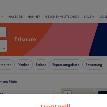
IK
MASSAGE
MÄNNER
GESCHENKGUTSCHEIN
SALE %
UNS
Friseure
atum
rheiten
Marken
Salons
Expressangebote
Bewertung
urt am Main
+
ft
−
wertungen