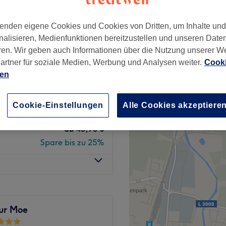
ch
 Minute
enden eigene Cookies und Cookies von Dritten, um Inhalte un
nalisieren, Medienfunktionen bereitzustellen und unseren Date
ren. Wir geben auch Informationen über die Nutzung unserer W
ab
11,25 €
artner für soziale Medien, Werbung und Analysen weiter.
Cooki
Spare bis zu 25%
ien
ab
14,25 €
Spare bis zu 25%
Cookie-Einstellungen
Alle Cookies akzeptiere
, waschen ,
ab
45,75 €
Spare bis zu 25%
ur Moe