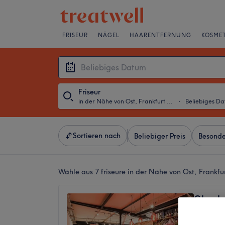
FRISEUR
NÄGEL
HAARENTFERNUNG
KOSMET
Friseur
in der Nähe von Ost, Frankfurt am Main
・
Beliebiges D
Sortieren nach
Beliebiger Preis
Besonde
Wähle aus 7
friseure in der Nähe von Ost, Frankf
Glamlo
4,9
1228 Be