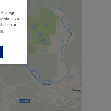
d Anzeigen
nverkehr zu
ebseite an
e-
n