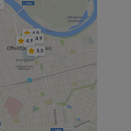
-
4,9
4,9
4,9
5,0