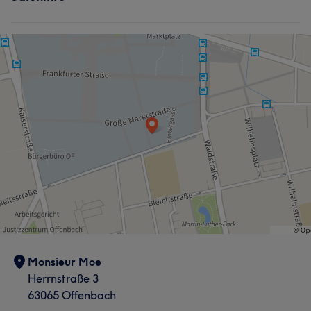
Friseur
Was unsere Kunden über Moe sagen
Professionell
72
Herzlich
65
Kompetent
56
Sympathisch
49
Monsieur Moe
Herrnstraße 3
63065 Offenbach