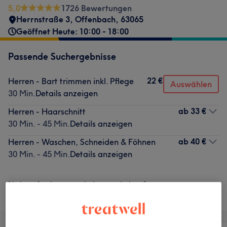
5,0
1726 Bewertungen
Herrnstraße 3
,
Offenbach
,
63065
Geöffnet Heute: 10:00 - 18:00
Passende Suchergebnisse
22 €
Herren - Bart trimmen inkl. Pflege
Auswählen
30 Min.
Details anzeigen
ab
33 €
Herren - Haarschnitt
30 Min. - 45 Min.
Details anzeigen
ab
40 €
Herren - Waschen, Schneiden & Föhnen
30 Min. - 45 Min.
Details anzeigen
Nicht gefunden wonach du gesucht hast?
Alle Services