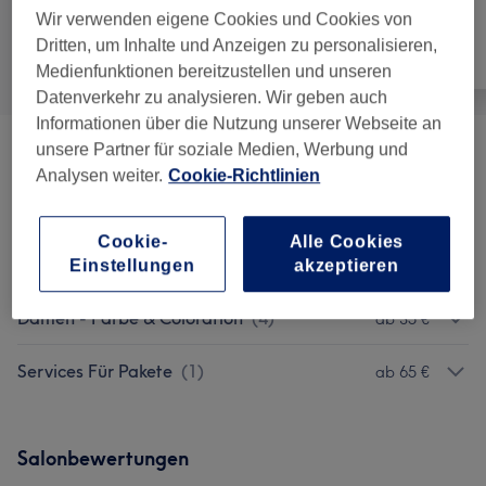
Wir verwenden eigene Cookies und Cookies von
Dritten, um Inhalte und Anzeigen zu personalisieren,
Alle
Friseur
Gesicht
Medienfunktionen bereitzustellen und unseren
Datenverkehr zu analysieren. Wir geben auch
Informationen über die Nutzung unserer Webseite an
unsere Partner für soziale Medien, Werbung und
Damen - Haarschnitte & Stylings
(
3
)
ab 25 €
Analysen weiter.
Cookie-Richtlinien
Herren - Haarschnitte & Rasuren
(
9
)
ab 20 €
Cookie-
Alle Cookies
Haarkuren & Pflege
(
2
)
ab 15 €
Einstellungen
akzeptieren
Damen - Farbe & Coloration
(
4
)
ab 35 €
Services Für Pakete
(
1
)
ab 65 €
Salonbewertungen