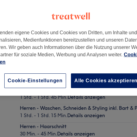
enden eigene Cookies und Cookies von Dritten, um Inhalte un
nalisieren, Medienfunktionen bereitzustellen und unseren Date
ren. Wir geben auch Informationen über die Nutzung unserer W
artner für soziale Medien, Werbung und Analysen weiter.
Cooki
ien
Herren - Waschen, Schneiden & Föhnen
30 Min. - 45 Min.
Details anzeigen
Cookie-Einstellungen
Alle Cookies akzeptiere
Damen - Waschen, Schneiden, Föhnen & Styling
1 Std. - 1 Std. 45 Min.
Details anzeigen
Herren - Waschen, Schneiden & Styling inkl. Bart & 
1 Std. - 1 Std. 15 Min.
Details anzeigen
Herren - Haarschnitt
30 Min. - 45 Min.
Details anzeigen