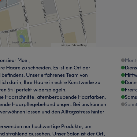
onsieur Moe „
Mont
hre Haare zu schneiden. Es ist ein Ort der
Dien
lbefindens. Unser erfahrenes Team von
Mitt
tlich darin, Ihre Haare in echte Kunstwerke zu
Donn
ren Stil perfekt widerspiegeln.
Freit
ige Haarschnitte, atemberaubende Haarfarben,
Sams
nende Haarpflegebehandlungen. Bei uns können
Sonn
 verwöhnen lassen und den Alltagsstress hinter
verwenden nur hochwertige Produkte, um
nd strahlend aussehen. Unser Salon ist der Ort,