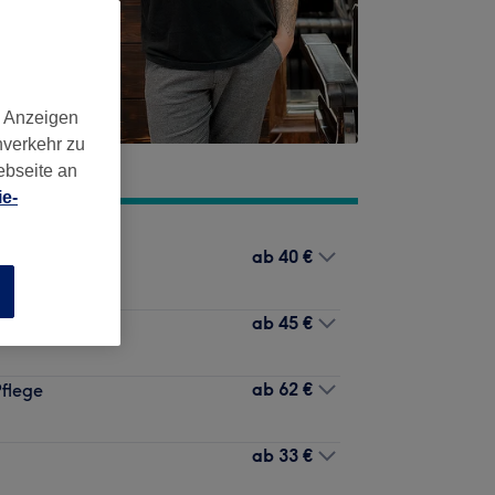
d Anzeigen
nverkehr zu
ebseite an
e-
ab
40 €
n
ab
45 €
ab
62 €
Pflege
ab
33 €