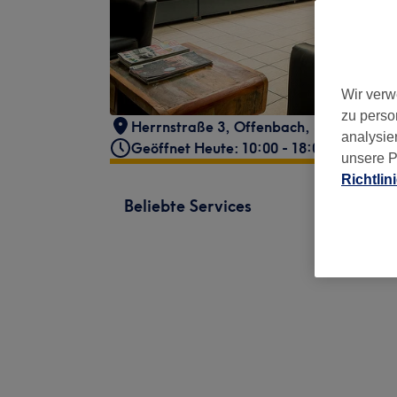
Wir verw
zu perso
Herrnstraße 3
,
Offenbach
,
63065
analysie
Geöffnet Heute: 10:00 - 18:00
unsere P
Richtlin
Beliebte Services