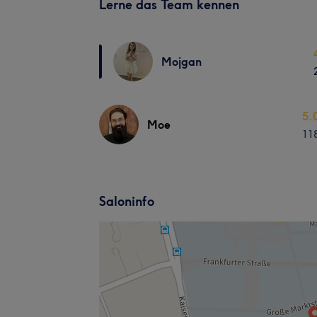
Lerne das Team kennen
Mojgan
5.
Moe
11
Saloninfo