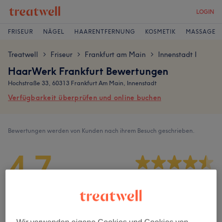
LOGIN
FRISEUR
NÄGEL
HAARENTFERNUNG
KOSMETIK
MASSAGE
Treatwell
Friseur
Frankfurt am Main
Innenstadt I
>
>
>
HaarWerk Frankfurt Bewertungen
Hochstraße 33, 60313 Frankfurt Am Main, Innenstadt
Verfügbarkeit überprüfen und online buchen
Bewertungen werden von Kunden nach ihrem Besuch geschrieben.
4,7
1746 Bewertungen
Ambiente