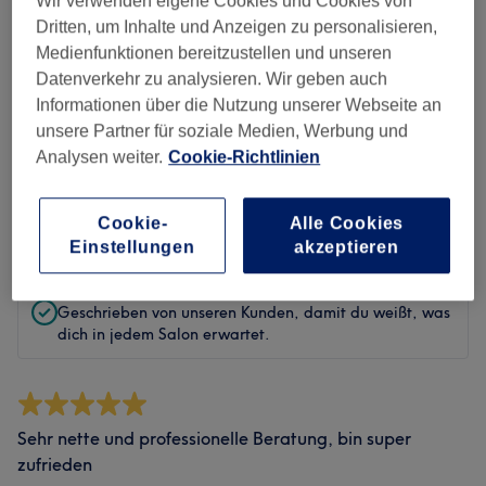
Wir verwenden eigene Cookies und Cookies von
Sauberkeit
Dritten, um Inhalte und Anzeigen zu personalisieren,
Medienfunktionen bereitzustellen und unseren
Service
Datenverkehr zu analysieren. Wir geben auch
Informationen über die Nutzung unserer Webseite an
unsere Partner für soziale Medien, Werbung und
Bewertungen filtern
Analysen weiter.
Cookie-Richtlinien
Bewertung
Nach Sternen filtern
Cookie-
Alle Cookies
Einstellungen
akzeptieren
Verifizierte Bewertungen
Geschrieben von unseren Kunden, damit du weißt, was
dich in jedem Salon erwartet.
Sehr nette und professionelle Beratung, bin super
zufrieden