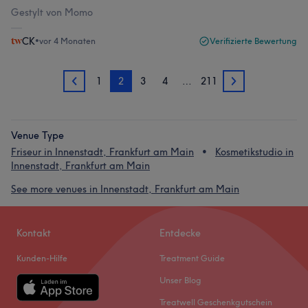
Gestylt von Momo
CK
•
vor 4 Monaten
Verifizierte Bewertung
1
2
3
4
…
211
1
3
Venue Type
Friseur in Innenstadt, Frankfurt am Main
Kosmetikstudio in
Innenstadt, Frankfurt am Main
See more venues in Innenstadt, Frankfurt am Main
Kontakt
Entdecke
Kunden-Hilfe
Treatment Guide
Unser Blog
Treatwell Geschenkgutschein